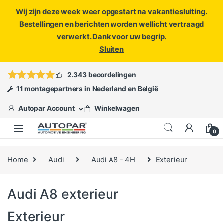
Wij zijn deze week weer opgestart na vakantiesluiting.
Bestellingen en berichten worden wellicht vertraagd
verwerkt. Dank voor uw begrip.
Sluiten
Skip to navigation
Skip to content
Vragen?
info@autopar.nl
of
open een ticket
2.343 beoordelingen
11 montagepartners in Nederland en België
Autopar Account
Winkelwagen
0
Home
Audi
Audi A8 - 4H
Exterieur
Audi A8 exterieur
Exterieur