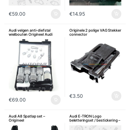
€
59.00
€
14.95
Audi velgen anti-diefstal
Originele 2 polige VAG Stekker
wielbouten Origineel Audi
connector
€
3.50
€
69.00
Audi A8 Spatlap set –
Audi E-TRON Logo
Origineel
beletteringset / bestickering –
Diverse kleuren