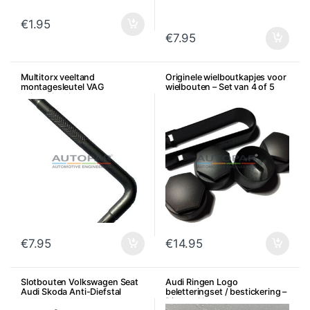
€
1.95
€
7.95
Multitorx veeltand
Originele wielboutkapjes voor
montagesleutel VAG
wielbouten – Set van 4 of 5
achterklepslot
€
7.95
€
14.95
Slotbouten Volkswagen Seat
Audi Ringen Logo
Audi Skoda Anti-Diefstal
beletteringset / bestickering –
Diverse kleuren