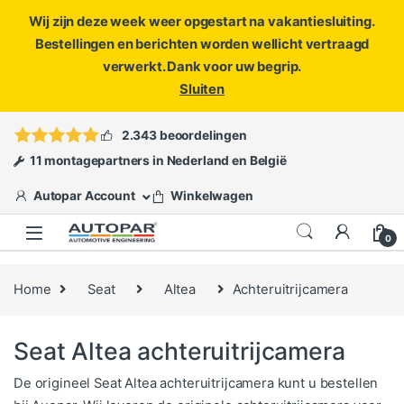
Wij zijn deze week weer opgestart na vakantiesluiting.
Bestellingen en berichten worden wellicht vertraagd
verwerkt. Dank voor uw begrip.
Sluiten
Skip to navigation
Skip to content
Vragen?
info@autopar.nl
of
open een ticket
2.343 beoordelingen
11 montagepartners in Nederland en België
Autopar Account
Winkelwagen
0
Home
Seat
Altea
Achteruitrijcamera
Seat Altea achteruitrijcamera
De origineel Seat Altea achteruitrijcamera kunt u bestellen