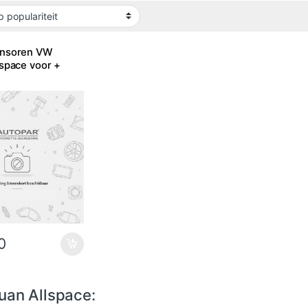
ensoren VW
lspace voor +
0
uan Allspace: