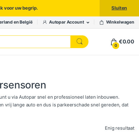
nk voor uw begrip.
Sluiten
erland en België
Autopar Account
Winkelwagen
€
0.00
0
ersensoren
t u via Autopar snel en professioneel laten inbouwen.
en vrij lange auto en dus is parkeerschade snel gereden, dat
Enig resultaat