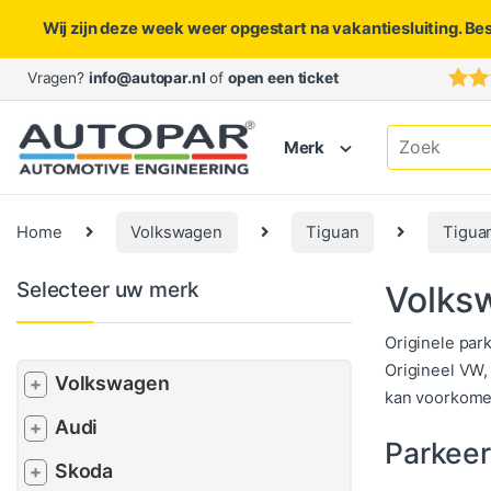
Wij zijn deze week weer opgestart na vakantiesluiting. Be
Skip to navigation
Skip to content
Vragen?
info@autopar.nl
of
open een ticket
Search for:
Merk
Home
Volkswagen
Tiguan
Tigua
Selecteer uw merk
Volks
Originele par
Origineel VW,
Volkswagen
+
kan voorkome
Audi
+
Parkee
Skoda
+