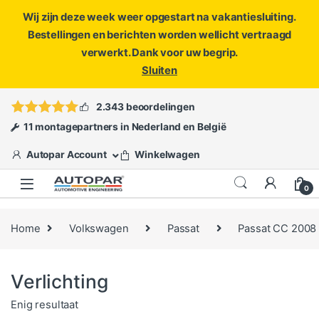
Wij zijn deze week weer opgestart na vakantiesluiting.
Bestellingen en berichten worden wellicht vertraagd
verwerkt. Dank voor uw begrip.
Sluiten
Skip to navigation
Skip to content
Vragen?
info@autopar.nl
of
open een ticket
2.343 beoordelingen
11 montagepartners in Nederland en België
Autopar Account
Winkelwagen
0
Home
Volkswagen
Passat
Passat CC 2008 
Verlichting
Enig resultaat