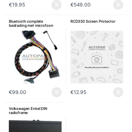
€
19.95
€
549.00
Bluetooth complete
RCD330 Screen Protector
bedrading met microfoon
zonder module 7P6 – 5N0 –
3C8 – 5K0 – 1Z0 – 5J0
€
99.00
€
12.95
Volkswagen Enkel DIN
radioframe