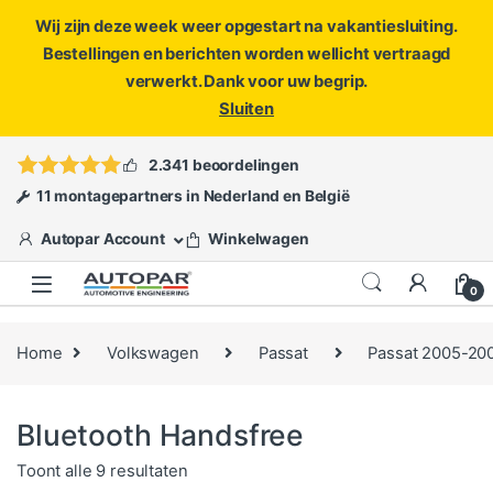
Wij zijn deze week weer opgestart na vakantiesluiting.
Bestellingen en berichten worden wellicht vertraagd
verwerkt. Dank voor uw begrip.
Sluiten
Skip to navigation
Skip to content
Vragen?
info@autopar.nl
of
open een ticket
2.341 beoordelingen
11 montagepartners in Nederland en België
Autopar Account
Winkelwagen
0
Home
Volkswagen
Passat
Passat 2005-20
Bluetooth Handsfree
Gesorteerd op populariteit
Toont alle 9 resultaten