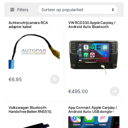
Filters
Achteruitrijcamera RCA
VW RCD330 Apple Carplay /
adapter kabel
Android Auto Bluetooth
RCD660/RCD330 e.a. MIB
Multimedia
Systemen
€
6.95
€
495.00
Volkswagen Bluetooth
App Connect Apple Carplay /
Handsfree Bellen RNS510,
Android Auto USB dongle –
RNS310, RNS315 en RCD510 –
Draadloze verbinding
7P6/5K0
Bluetooth