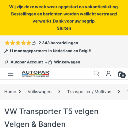
Wij zijn deze week weer opgestart na vakantiesluiting.
Bestellingen en berichten worden wellicht vertraagd
verwerkt. Dank voor uw begrip.
Sluiten
Skip to navigation
Skip to content
Vragen?
info@autopar.nl
of
open een ticket
2.343 beoordelingen
11 montagepartners in Nederland en België
Autopar Account
Winkelwagen
0
Home
Volkswagen
Transporter / Multivan
VW Transporter T5 velgen
Velgen & Banden