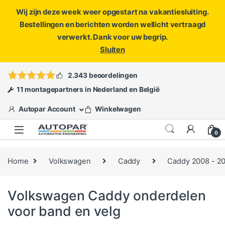
Wij zijn deze week weer opgestart na vakantiesluiting.
Bestellingen en berichten worden wellicht vertraagd
verwerkt. Dank voor uw begrip.
Sluiten
Skip to navigation
Skip to content
Vragen?
info@autopar.nl
of
open een ticket
2.343 beoordelingen
11 montagepartners in Nederland en België
Autopar Account
Winkelwagen
0
Home
Volkswagen
Caddy
Caddy 2008 - 2
Volkswagen Caddy onderdelen
voor band en velg