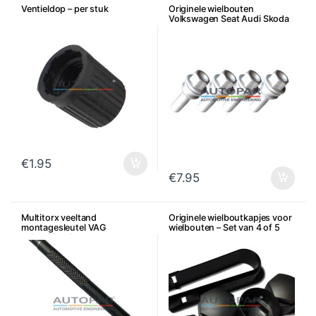
Ventieldop – per stuk
Originele wielbouten
Volkswagen Seat Audi Skoda
– Per stuk
€
1.95
€
7.95
Multitorx veeltand
Originele wielboutkapjes voor
montagesleutel VAG
wielbouten – Set van 4 of 5
achterklepslot