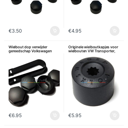
€
3.50
€
4.95
Wielbout dop verwijder
Originele wielboutkapjes voor
gereedschap Volkswagen
wielbouten VW Transporter,
Audi Seat Skoda
Amarok, Touareg, per stuk
€
6.95
€
5.95