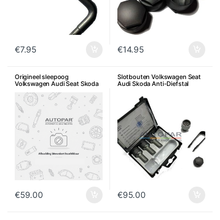
€
7.95
€
14.95
Origineel sleepoog
Slotbouten Volkswagen Seat
Volkswagen Audi Seat Skoda
Audi Skoda Anti-Diefstal
€
59.00
€
95.00