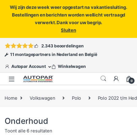
Wij zijn deze week weer opgestart na vakantiesluiting.
Bestellingen en berichten worden wellicht vertraagd
verwerkt. Dank voor uw begrip.
Sluiten
Skip to navigation
Skip to content
Vragen?
info@autopar.nl
of
open een ticket
2.343 beoordelingen
11 montagepartners in Nederland en België
Autopar Account
Winkelwagen
0
Home
Volkswagen
Polo
Polo 2022 t/m He
Onderhoud
Gesorteerd op populariteit
Toont alle 6 resultaten