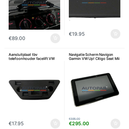
€
19.95
€
89.00
Aansluitplaat tbv
Navigatie Scherm Navigon
telefoonhouder facelift VW
Garmin VW Up! Citigo Seat Mii
Up! Skoda Citigo Seat Mii
Ibiza
€
595.00
€
17.95
€
295.00