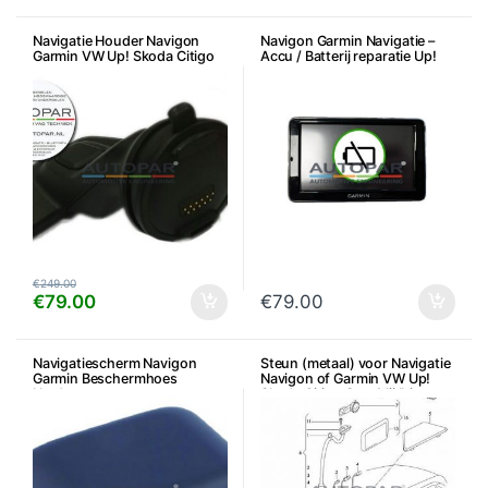
Navigatie Houder Navigon
Navigon Garmin Navigatie –
Garmin VW Up! Skoda Citigo
Accu / Batterij reparatie Up!
Seat Mii
Citigo Mii
€
249.00
€
79.00
€
79.00
Navigatiescherm Navigon
Steun (metaal) voor Navigatie
Garmin Beschermhoes
Navigon of Garmin VW Up!
Hardcover
Skoda Citigo Seat Mii Ibiza