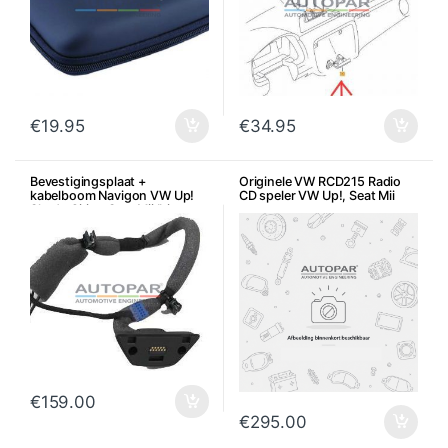
€
19.95
€
34.95
Bevestigingsplaat +
Originele VW RCD215 Radio
kabelboom Navigon VW Up!
CD speler VW Up!, Seat Mii
Skoda Citigo Seat Mii Ibiza
€
159.00
€
295.00