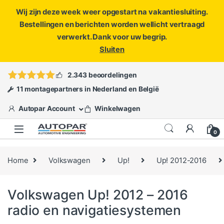
Wij zijn deze week weer opgestart na vakantiesluiting.
Bestellingen en berichten worden wellicht vertraagd
verwerkt. Dank voor uw begrip.
Sluiten
Skip to navigation
Skip to content
Vragen?
info@autopar.nl
of
open een ticket
2.343 beoordelingen
11 montagepartners in Nederland en België
Autopar Account
Winkelwagen
0
Home
Volkswagen
Up!
Up! 2012-2016
Volkswagen Up! 2012 – 2016
radio en navigatiesystemen