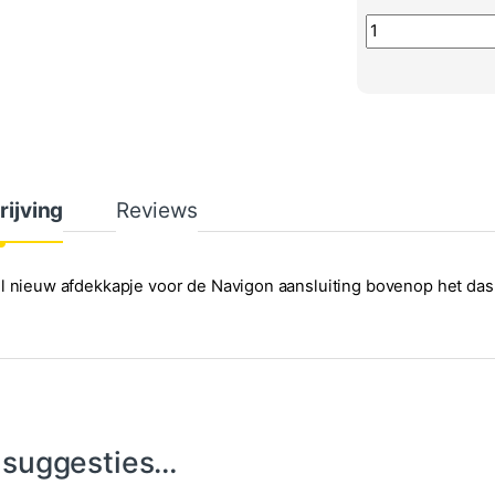
Afdekkapje voor 
rijving
Reviews
l nieuw afdekkapje voor de Navigon aansluiting bovenop het da
 suggesties…