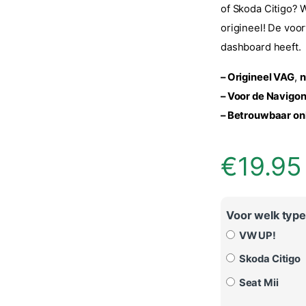
of Skoda Citigo? 
origineel! De voo
dashboard heeft.
– Origineel VAG
,
n
– Voor de Navigon
–
Betrouwbaar onl
€
19.95
Voor welk typ
VW UP!
Skoda Citigo
Seat Mii