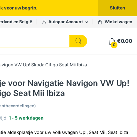
nk voor uw begrip.
Sluiten
erland en België
Autopar Account
Winkelwagen
€
0.00
0
avigon VW Up! Skoda Citigo Seat Mii Ibiza
e voor Navigatie Navigon VW Up!
go Seat Mii Ibiza
antbeoordelingen)
ijd:
1 - 5 werkdagen
tie afdekplaatje voor uw Volkswagen Up!, Seat Mii, Seat Ibiza