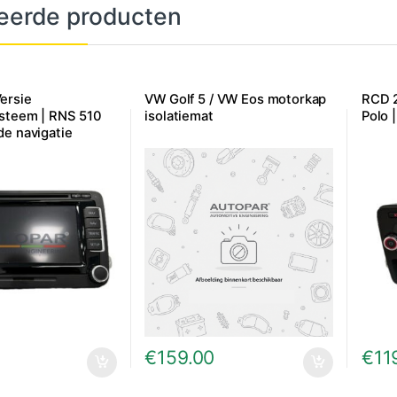
eerde producten
ersie
VW Golf 5 / VW Eos motorkap
RCD 2
ysteem | RNS 510
isolatiemat
Polo 
de navigatie
0
€
159.00
€
11