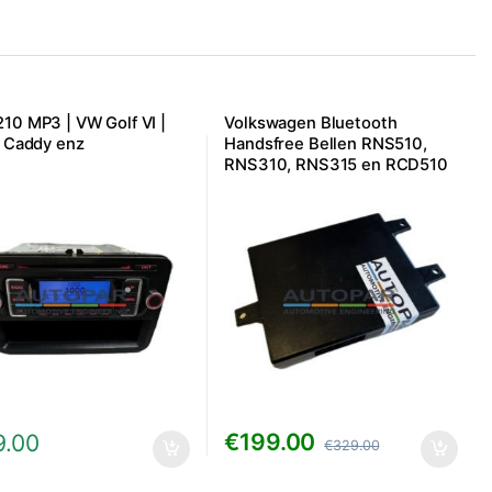
10 MP3 | VW Golf VI |
Volkswagen Bluetooth
| Caddy enz
Handsfree Bellen RNS510,
RNS310, RNS315 en RCD510
– 7P6/5K0
€
199.00
9.00
€
329.00