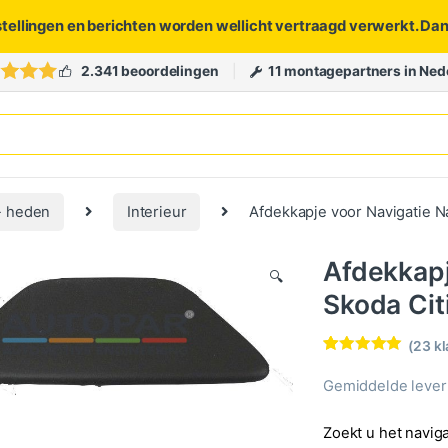
stellingen en berichten worden wellicht vertraagd verwerkt. Da
2.341 beoordelingen
11 montagepartners in Ned
- heden
Interieur
Afdekkapje voor Navigatie N
Afdekkapj
🔍
Skoda Citi
(
23
kl
Waardering
23
4.91
op 5
Gemiddelde levert
gebaseerd
op
klantbeoord
Zoekt u het naviga
elingen