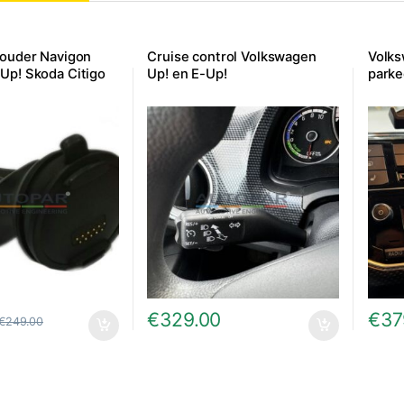
Houder Navigon
Cruise control Volkswagen
Volks
Up! Skoda Citigo
Up! en E-Up!
parke
€
329.00
€
37
€
249.00