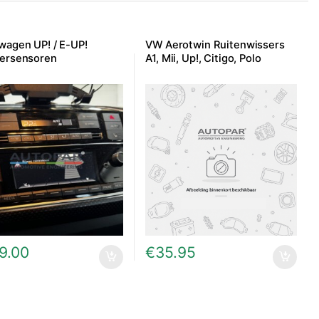
wagen UP! / E-UP!
VW Aerotwin Ruitenwissers
ersensoren
A1, Mii, Up!, Citigo, Polo
9.00
€
35.95