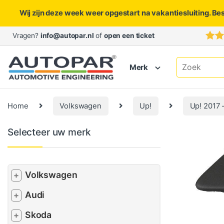
Wij zijn deze week weer opgestart na vakantiesluiting. Be
Skip to navigation
Skip to content
Vragen?
info@autopar.nl
of
open een ticket
Search for:
Merk
Home
Volkswagen
Up!
Up! 2017 
Selecteer uw merk
Volkswagen
+
Audi
+
Skoda
+