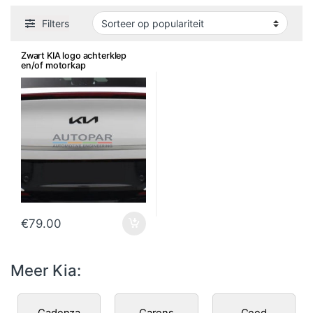
Filters
Zwart KIA logo achterklep
en/of motorkap
€
79.00
Meer Kia:
Cadenza
Carens
Ceed