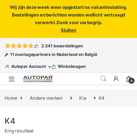
Wij zijn deze week weer opgestart na vakantiesluiting.
Bestellingen en berichten worden wellicht vertraagd
verwerkt. Dank voor uw begrip.
Sluiten
Skip to navigation
Skip to content
Vragen?
info@autopar.nl
of
open een ticket
2.341 beoordelingen
11 montagepartners in Nederland en België
Autopar Account
Winkelwagen
0
Home
Andere merken
Kia
K4
K4
Enig resultaat