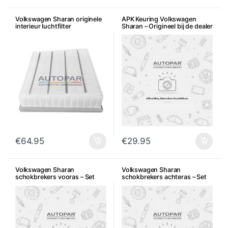
Volkswagen Sharan originele
APK Keuring Volkswagen
interieur luchtfilter
Sharan – Origineel bij de dealer
icm met onderhoud
€
64.95
€
29.95
Volkswagen Sharan
Volkswagen Sharan
schokbrekers vooras – Set
schokbrekers achteras – Set
van 2
van 2