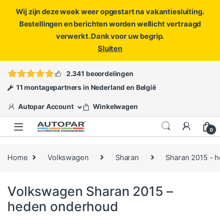
Wij zijn deze week weer opgestart na vakantiesluiting.
Bestellingen en berichten worden wellicht vertraagd
verwerkt. Dank voor uw begrip.
Sluiten
Skip to navigation
Skip to content
Vragen?
info@autopar.nl
of
open een ticket
2.341 beoordelingen
11 montagepartners in Nederland en België
Autopar Account
Winkelwagen
0
Home
Volkswagen
Sharan
Sharan 2015 - 
Volkswagen Sharan 2015 –
heden onderhoud