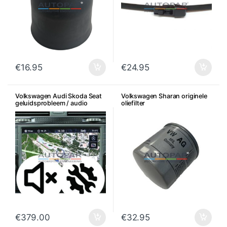
€
16.95
€
24.95
Volkswagen Audi Skoda Seat
Volkswagen Sharan originele
geluidsprobleem / audio
oliefilter
probleem reparatie radio
€
379.00
€
32.95