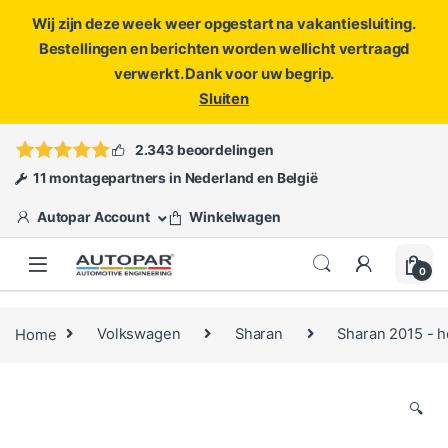
Wij zijn deze week weer opgestart na vakantiesluiting.
Bestellingen en berichten worden wellicht vertraagd
verwerkt. Dank voor uw begrip.
Sluiten
Skip to navigation
Skip to content
Vragen?
info@autopar.nl
of
open een ticket
2.343 beoordelingen
11 montagepartners in Nederland en België
Autopar Account
Winkelwagen
0
Home
Volkswagen
Sharan
Sharan 2015 - 
🔍