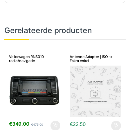
Gerelateerde producten
Volkswagen RNS310
Antenne Adapter | ISO ->
radio/navigatie
Fakra enkel
€
349.00
€
22.50
€
475.00