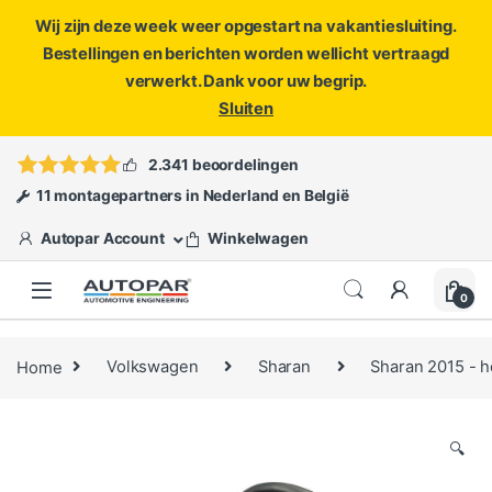
Wij zijn deze week weer opgestart na vakantiesluiting.
Bestellingen en berichten worden wellicht vertraagd
verwerkt. Dank voor uw begrip.
Sluiten
Skip to navigation
Skip to content
Vragen?
info@autopar.nl
of
open een ticket
2.341 beoordelingen
11 montagepartners in Nederland en België
Autopar Account
Winkelwagen
0
Home
Volkswagen
Sharan
Sharan 2015 - 
🔍