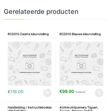
Gerelateerde producten
RCD310 Zwarte kleurstelling
RCD310 Blauwe kleurstelling
€
99.00
€
119.00
€
169.00
Handleiding / Instructieboekje
Achteruitrijcamera Tiguan,
VW Golf Plus
Touran, Sharan, Golf 6