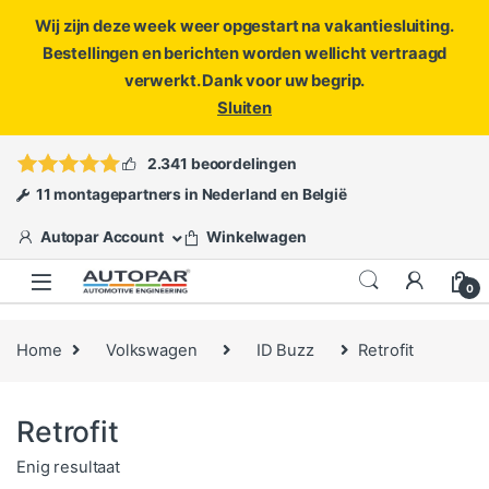
Wij zijn deze week weer opgestart na vakantiesluiting.
Bestellingen en berichten worden wellicht vertraagd
verwerkt. Dank voor uw begrip.
Sluiten
Skip to navigation
Skip to content
Vragen?
info@autopar.nl
of
open een ticket
2.341 beoordelingen
11 montagepartners in Nederland en België
Autopar Account
Winkelwagen
0
Home
Volkswagen
ID Buzz
Retrofit
Retrofit
Enig resultaat