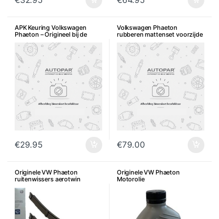
€
32.95
€
64.95
APK Keuring Volkswagen
Volkswagen Phaeton
Phaeton – Origineel bij de
rubberen mattenset voorzijde
dealer icm met onderhoud
€
29.95
€
79.00
Originele VW Phaeton
Originele VW Phaeton
ruitenwissers aerotwin
Motorolie