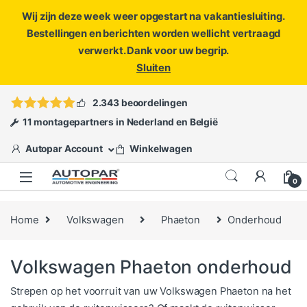
Wij zijn deze week weer opgestart na vakantiesluiting.
Bestellingen en berichten worden wellicht vertraagd
verwerkt. Dank voor uw begrip.
Sluiten
Skip to navigation
Skip to content
Vragen?
info@autopar.nl
of
open een ticket
2.343 beoordelingen
11 montagepartners in Nederland en België
Autopar Account
Winkelwagen
0
Home
Volkswagen
Phaeton
Onderhoud
Volkswagen Phaeton onderhoud
Strepen op het voorruit van uw Volkswagen Phaeton na het