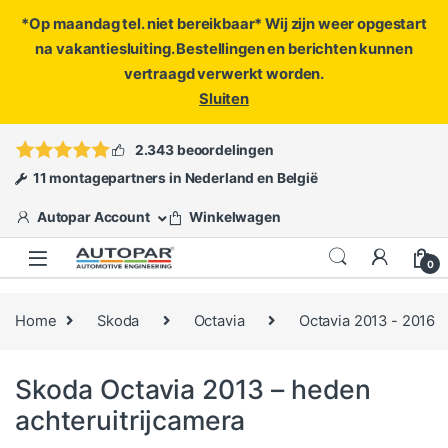
*Op maandag tel. niet bereikbaar* Wij zijn weer opgestart
na vakantiesluiting. Bestellingen en berichten kunnen
vertraagd verwerkt worden.
Sluiten
Skip to navigation
Skip to content
Vragen?
info@autopar.nl
of
open een ticket
2.343 beoordelingen
11 montagepartners in Nederland en België
Autopar Account
Winkelwagen
0
Home
Skoda
Octavia
Octavia 2013 - 2016
Skoda Octavia 2013 – heden
achteruitrijcamera