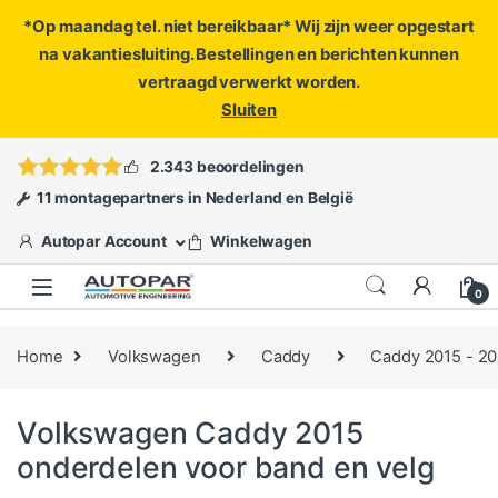
*Op maandag tel. niet bereikbaar* Wij zijn weer opgestart
na vakantiesluiting. Bestellingen en berichten kunnen
vertraagd verwerkt worden.
Sluiten
Skip to navigation
Skip to content
Vragen?
info@autopar.nl
of
open een ticket
2.343 beoordelingen
11 montagepartners in Nederland en België
Autopar Account
Winkelwagen
0
Home
Volkswagen
Caddy
Caddy 2015 - 2
Volkswagen Caddy 2015
onderdelen voor band en velg