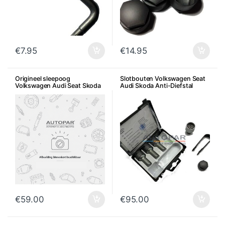
€
7.95
€
14.95
Origineel sleepoog
Slotbouten Volkswagen Seat
Volkswagen Audi Seat Skoda
Audi Skoda Anti-Diefstal
€
59.00
€
95.00