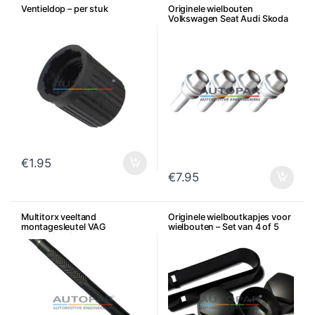
Ventieldop – per stuk
Originele wielbouten
Volkswagen Seat Audi Skoda
– Per stuk
€
1.95
€
7.95
Multitorx veeltand
Originele wielboutkapjes voor
montagesleutel VAG
wielbouten – Set van 4 of 5
achterklepslot