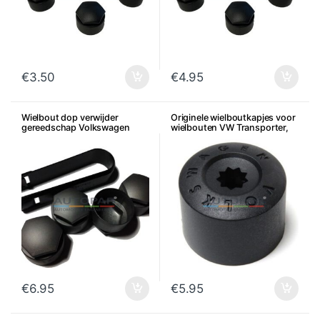
€
3.50
€
4.95
Wielbout dop verwijder
Originele wielboutkapjes voor
gereedschap Volkswagen
wielbouten VW Transporter,
Audi Seat Skoda
Amarok, Touareg, per stuk
€
6.95
€
5.95