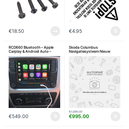
€
18.50
€
4.95
RCD660 Bluetooth – Apple
Skoda Columbus
Carplay & Android Auto –
Navigatiesysteem Nieuw
Geschikt voor Skoda
€
1,395.00
€
549.00
€
995.00