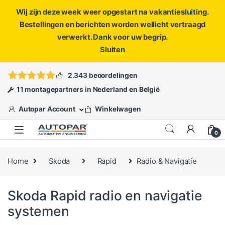
Wij zijn deze week weer opgestart na vakantiesluiting.
Bestellingen en berichten worden wellicht vertraagd
verwerkt. Dank voor uw begrip.
Sluiten
Skip to navigation
Skip to content
Vragen?
info@autopar.nl
of
open een ticket
2.343 beoordelingen
11 montagepartners in Nederland en België
Autopar Account
Winkelwagen
0
Home
Skoda
Rapid
Radio & Navigatie
Skoda Rapid radio en navigatie
systemen