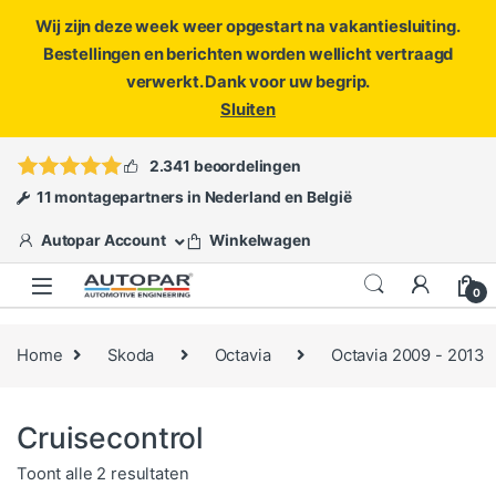
Wij zijn deze week weer opgestart na vakantiesluiting.
Bestellingen en berichten worden wellicht vertraagd
verwerkt. Dank voor uw begrip.
Sluiten
Skip to navigation
Skip to content
Vragen?
info@autopar.nl
of
open een ticket
2.341 beoordelingen
11 montagepartners in Nederland en België
Autopar Account
Winkelwagen
0
Home
Skoda
Octavia
Octavia 2009 - 2013
Cruisecontrol
Gesorteerd op populariteit
Toont alle 2 resultaten