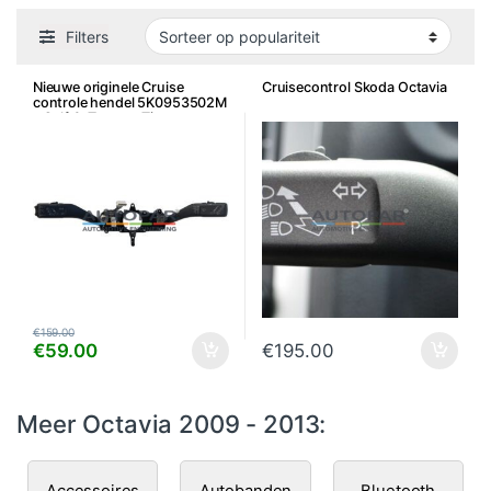
Filters
Nieuwe originele Cruise
Cruisecontrol Skoda Octavia
controle hendel 5K0953502M
– Golf 6, Touran, Tiguan,
Caddy, Leon, Octavia e.a.
€
159.00
€
59.00
€
195.00
Meer Octavia 2009 - 2013:
Accessoires
Autobanden
Bluetooth