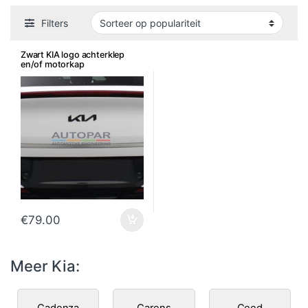
Filters
Zwart KIA logo achterklep
en/of motorkap
€
79.00
Meer Kia:
Cadenza
Carens
Ceed