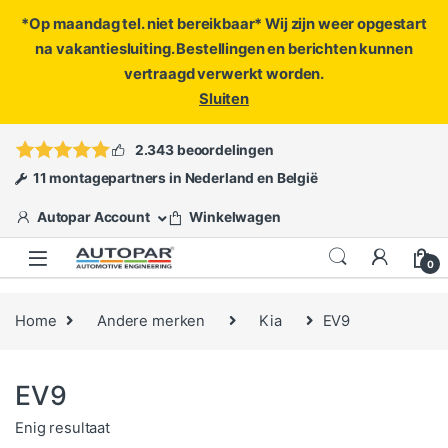
*Op maandag tel. niet bereikbaar* Wij zijn weer opgestart
na vakantiesluiting. Bestellingen en berichten kunnen
vertraagd verwerkt worden.
Sluiten
Skip to navigation
Skip to content
Vragen?
info@autopar.nl
of
open een ticket
2.343 beoordelingen
11 montagepartners in Nederland en België
Autopar Account
Winkelwagen
0
Home
Andere merken
Kia
EV9
EV9
Enig resultaat