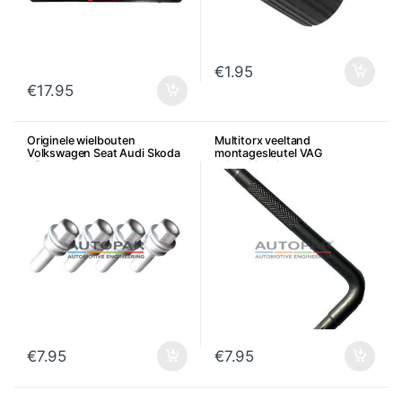
€
1.95
€
17.95
Originele wielbouten
Multitorx veeltand
Volkswagen Seat Audi Skoda
montagesleutel VAG
– Per stuk
achterklepslot
€
7.95
€
7.95