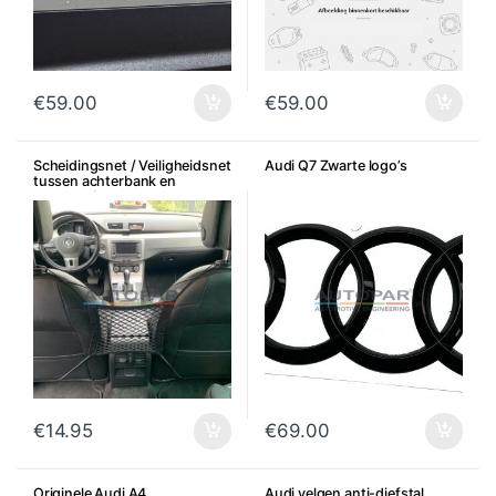
€
59.00
€
59.00
Scheidingsnet / Veiligheidsnet
Audi Q7 Zwarte logo’s
tussen achterbank en
voorstoelen
€
14.95
€
69.00
Originele Audi A4
Audi velgen anti-diefstal