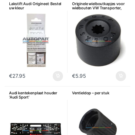
Lakstift Audi Origineel: Bestel
Originele wielboutkapjes voor
uw kleur
wielbouten VW Transporter,
Amarok, Touareg, per stuk
€
27.95
€
5.95
Audi kentekenplaat houder
Ventieldop – per stuk
‘Audi Sport’