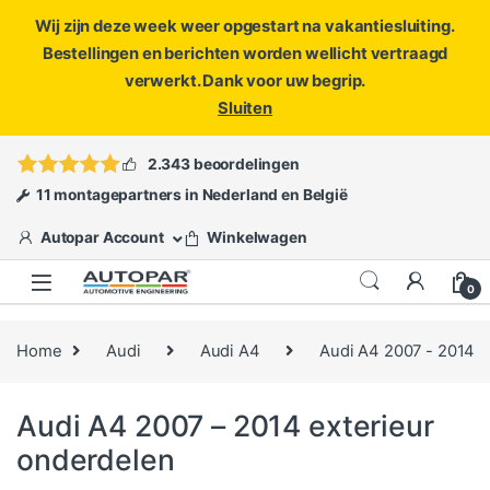
Wij zijn deze week weer opgestart na vakantiesluiting.
Bestellingen en berichten worden wellicht vertraagd
verwerkt. Dank voor uw begrip.
Sluiten
Skip to navigation
Skip to content
Vragen?
info@autopar.nl
of
open een ticket
2.343 beoordelingen
11 montagepartners in Nederland en België
Autopar Account
Winkelwagen
0
Home
Audi
Audi A4
Audi A4 2007 - 2014
Audi A4 2007 – 2014 exterieur
onderdelen