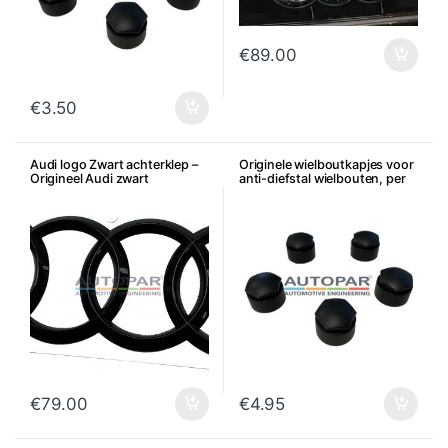
€
89.00
€
3.50
Audi logo Zwart achterklep –
Originele wielboutkapjes voor
Origineel Audi zwart
anti-diefstal wielbouten, per
ringenlogo
stuk
€
79.00
€
4.95