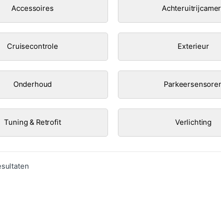
Accessoires
Achteruitrijcame
Cruisecontrole
Exterieur
Onderhoud
Parkeersensore
Tuning & Retrofit
Verlichting
Gesorteerd op populariteit
esultaten