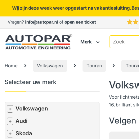
Wij zijn deze week weer opgestart na vakantiesluiting. Be
Skip to navigation
Skip to content
Vragen?
info@autopar.nl
of
open een ticket
Search for:
Merk
Home
Volkswagen
Touran
Toura
Selecteer uw merk
Volks
Voor lichtmet
16, brilliant
Volkswagen
+
Velgen
Audi
+
Skoda
+