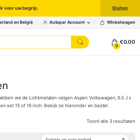
nk voor uw begrip.
Sluiten
erland en België
Autopar Account
Winkelwagen
€
0.00
0
en
 hebben we de Lichtmetalen velgen Aspen Volkswagen, 6.5 J x
 set 15 of 16 inch. Bekijk ze hieronder en bestel.
Ge
Toont alle 3 resultaten