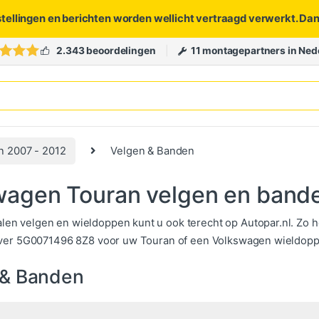
stellingen en berichten worden wellicht vertraagd verwerkt. Da
2.343 beoordelingen
11 montagepartners in Ned
n 2007 - 2012
Velgen & Banden
wagen Touran velgen en band
alen velgen en wieldoppen kunt u ook terecht op Autopar.nl. Zo
 silver 5G0071496 8Z8 voor uw Touran of een Volkswagen wieldoppen
 & Banden