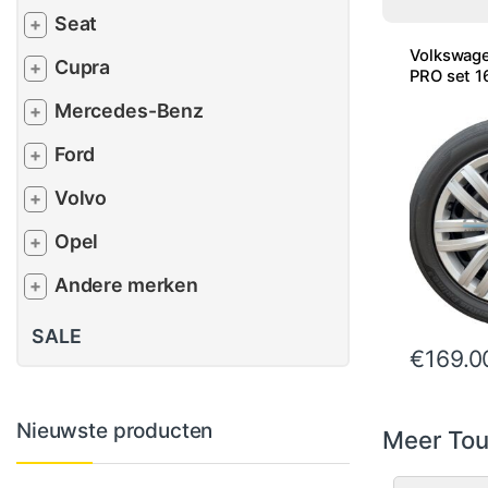
Seat
+
Volkswag
Cupra
+
PRO set 1
Mercedes-Benz
+
Ford
+
Volvo
+
Opel
+
Andere merken
+
SALE
€
169.0
Nieuwste producten
Meer Tou