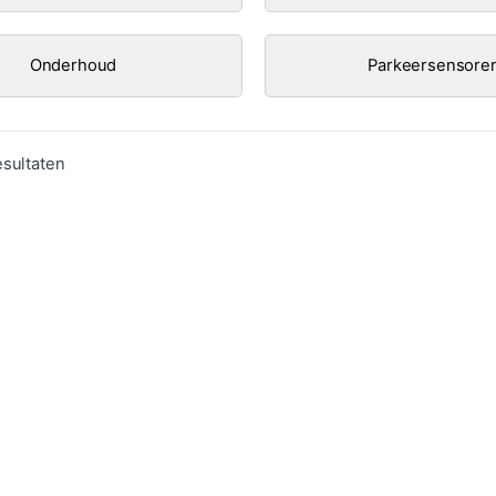
Onderhoud
Parkeersensore
Gesorteerd op populariteit
esultaten