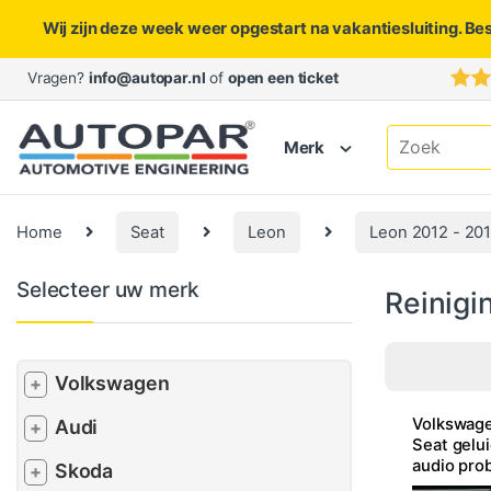
Wij zijn deze week weer opgestart na vakantiesluiting. Be
Skip to navigation
Skip to content
Vragen?
info@autopar.nl
of
open een ticket
Search for:
Merk
Home
Seat
Leon
Leon 2012 - 20
Selecteer uw merk
Reinigi
Volkswagen
+
Volkswage
Audi
+
Seat gelu
audio pro
Skoda
+
radio