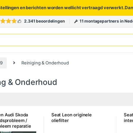
stellingen en berichten worden wellicht vertraagd verwerkt. Da
2.341 beoordelingen
11 montagepartners in Ned
19
Reiniging & Onderhoud
ng & Onderhoud
n Audi Skoda
Seat Leon originele
Seat
idsprobleem /
oliefilter
inte
bleem reparatie