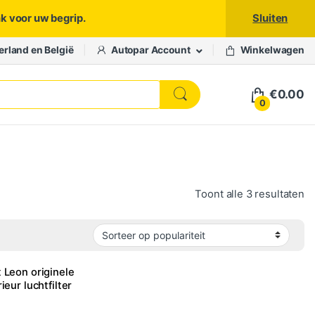
nk voor uw begrip.
Sluiten
erland en België
Autopar Account
Winkelwagen
€
0.00
0
Ge
Toont alle 3 resultaten
 Leon originele
rieur luchtfilter