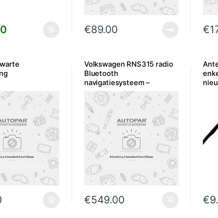
00
€
89.00
€
1
warte
Volkswagen RNS315 radio
Ant
ing
Bluetooth
enke
navigatiesysteem –
nie
Gebruikt
0
€
549.00
€
9