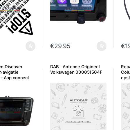
€
29.95
€
1
n Discover
DAB+ Antenne Origineel
Repa
Navigatie
Volkswagen 000051504F
Col
 – App connect
ops