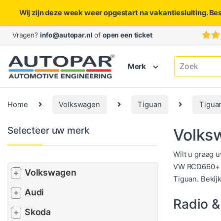
Wij zijn deze week weer opgestart na vakantiesluiting. Be
Skip to navigation
Skip to content
Vragen?
info@autopar.nl
of
open een ticket
Search for:
Merk
Home
Volkswagen
Tiguan
Tigua
Selecteer uw merk
Volksw
Wilt u graag 
VW RCD660+ A
Volkswagen
+
Tiguan. Bekij
Audi
+
Radio &
Skoda
+