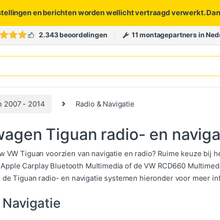
stellingen en berichten worden wellicht vertraagd verwerkt. Da
2.343 beoordelingen
11 montagepartners in Ned
n 2007 - 2014
Radio & Navigatie
agen Tiguan radio- en navig
uw VW Tiguan voorzien van navigatie en radio? Ruime keuze bij h
pple Carplay Bluetooth Multimedia of de VW RCD660 Multimedia
k de Tiguan radio- en navigatie systemen hieronder voor meer in
 Navigatie