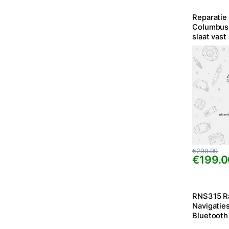
Reparatie
Columbus 
slaat vast
Duits
€
299.00
€
199.0
RNS315 R
Navigatie
Bluetooth