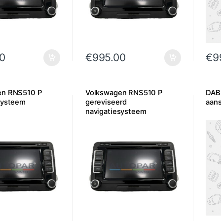
0
€
995.00
€
9
en RNS510 P
Volkswagen RNS510 P
DAB
systeem
gereviseerd
aans
navigatiesysteem