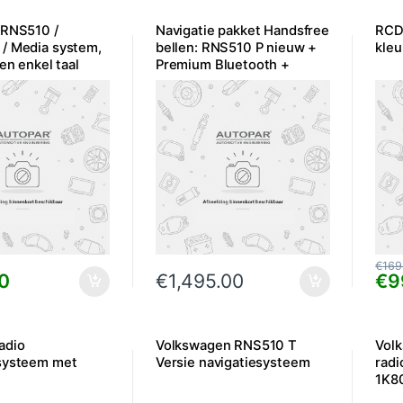
 RNS510 /
Navigatie pakket Handsfree
RCD
/ Media system,
bellen: RNS510 P nieuw +
kleu
 en enkel taal
Premium Bluetooth +
Inbouw
€
169
0
€
1,495.00
€
9
adio
Volkswagen RNS510 T
Vol
systeem met
Versie navigatiesysteem
radi
1K8