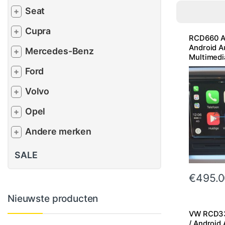
Seat
+
Cupra
+
RCD660 Ap
Android A
Mercedes-Benz
+
Multimedi
Ford
+
Volvo
+
Opel
+
Andere merken
+
SALE
€
495.0
Nieuwste producten
VW RCD33
/ Android