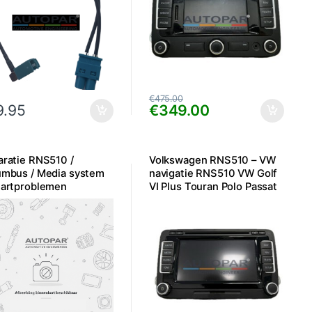
€
475.00
9.95
€
349.00
ratie RNS510 /
Volkswagen RNS510 – VW
umbus / Media system
navigatie RNS510 VW Golf
tartproblemen
VI Plus Touran Polo Passat
e.a.