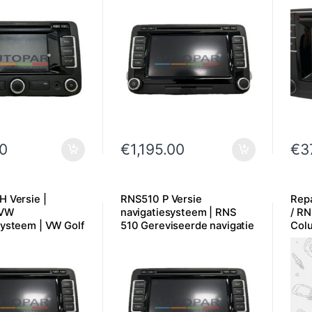
0
€
1,195.00
€
3
H Versie |
RNS510 P Versie
Repa
 VW
navigatiesysteem | RNS
/ R
systeem | VW Golf
510 Gereviseerde navigatie
Col
 Touran | Polo |
SD-
.