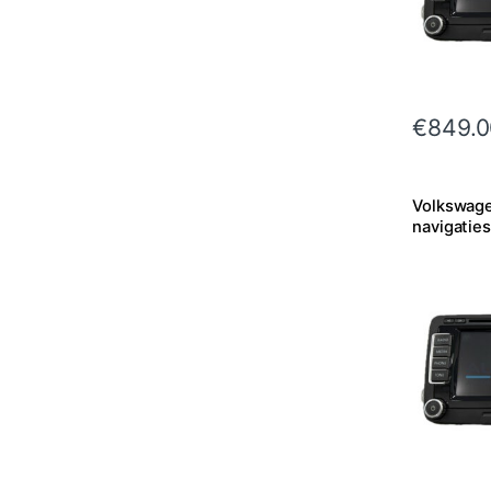
€
849.0
Volkswag
navigatie