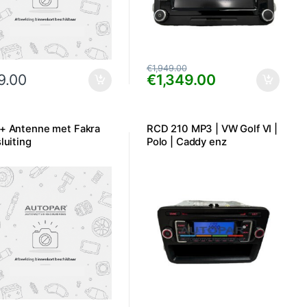
€
1,949.00
9.00
€
1,349.00
+ Antenne met Fakra
RCD 210 MP3 | VW Golf VI |
luiting
Polo | Caddy enz