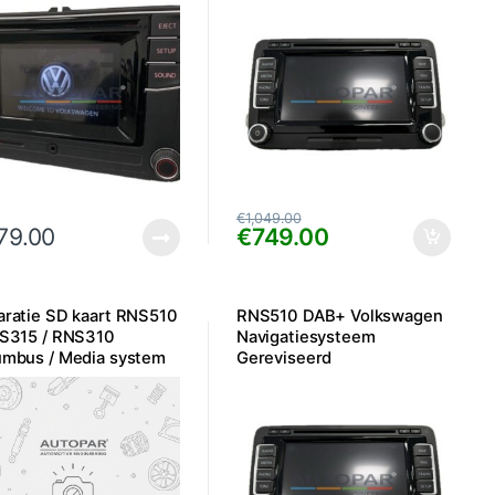
€
1,049.00
79.00
€
749.00
ratie SD kaart RNS510
RNS510 DAB+ Volkswagen
NS315 / RNS310
Navigatiesysteem
umbus / Media system
Gereviseerd
kaart problemen