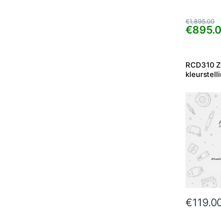
€
1,895.00
€
895.
RCD310 Z
kleurstell
€
119.0