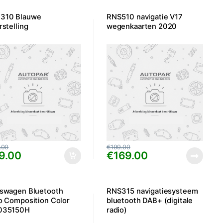
310 Blauwe
RNS510 navigatie V17
rstelling
wegenkaarten 2020
.00
€
199.00
9.00
€
169.00
kswagen Bluetooth
RNS315 navigatiesysteem
o Composition Color
bluetooth DAB+ (digitale
035150H
radio)