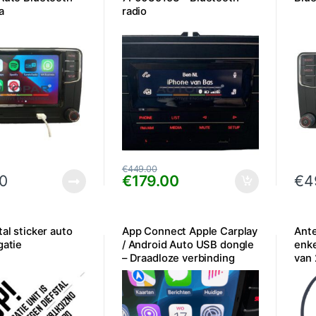
a
radio
€
449.00
0
€
179.00
€
4
tal sticker auto
App Connect Apple Carplay
Ant
gatie
/ Android Auto USB dongle
enke
– Draadloze verbinding
van 
Bluetooth