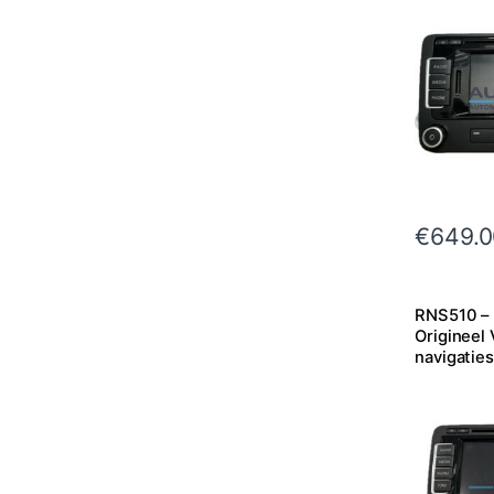
€
649.0
RNS510 – 
Origineel
navigatie
VI | Plus |
Passat e.a