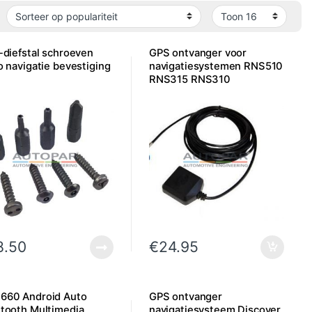
-diefstal schroeven
GPS ontvanger voor
o navigatie bevestiging
navigatiesystemen RNS510
RNS315 RNS310
8.50
€
24.95
660 Android Auto
GPS ontvanger
tooth Multimedia
navigatiesysteem Discover