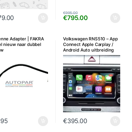
€
995.00
79.00
€
795.00
enne Adapter | FAKRA
Volkswagen RNS510 – App
l nieuw naar dubbel
Connect Apple Carplay /
uw
Android Auto uitbreiding
.95
€
395.00