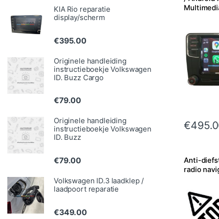
Multimedi
KIA Rio reparatie
display/scherm
€
395.00
Originele handleiding
instructieboekje Volkswagen
ID. Buzz Cargo
€
79.00
Originele handleiding
€
495.0
instructieboekje Volkswagen
ID. Buzz
€
79.00
Anti-diefs
radio navi
Volkswagen ID.3 laadklep /
laadpoort reparatie
€
349.00