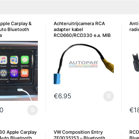
ple Carplay &
Achteruitrijcamera RCA
Anti
uto Bluetooth
adapter kabel
radi
a
RCD660/RCD330 e.a. MIB
Systemen
€
6.95
0
€
1
0 Apple Carplay
VW Composition Entry
RCD
 Auto Bluetooth
7F0035153 – Bluetooth
Blue