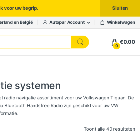
nk voor uw begrip.
Sluiten
erland en België
Autopar Account
Winkelwagen
€
0.00
0
atie systemen
et radio navigatie assortiment voor uw Volkswagen Tiguan. De
 Bluetooth Handsfree Radio zijn geschikt voor uw VW
formatie.
Ge
Toont alle 40 resultaten