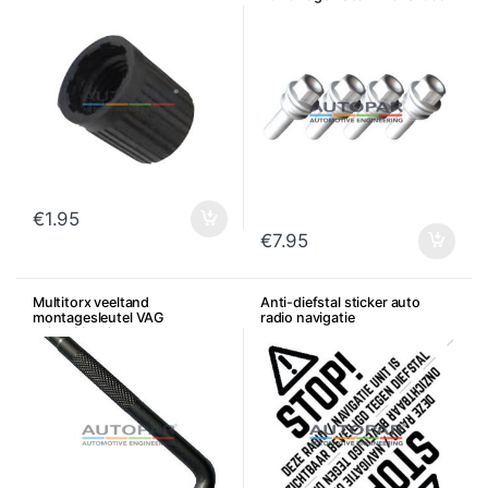
– Per stuk
€
1.95
€
7.95
Multitorx veeltand
Anti-diefstal sticker auto
montagesleutel VAG
radio navigatie
achterklepslot