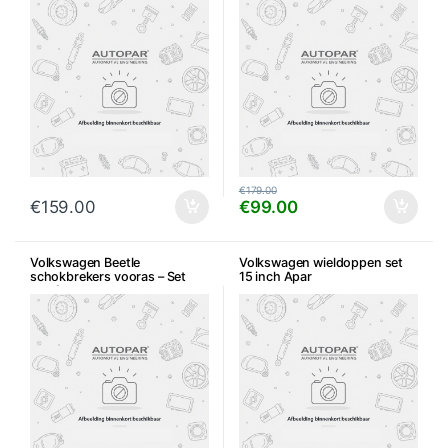
€
179.00
€
159.00
€
99.00
Volkswagen Beetle
Volkswagen wieldoppen set
schokbrekers vooras – Set
15 inch Apar
van 2