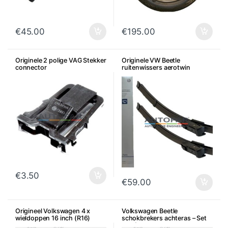
€
45.00
€
195.00
Originele 2 polige VAG Stekker
Originele VW Beetle
connector
ruitenwissers aerotwin
€
3.50
€
59.00
Origineel Volkswagen 4 x
Volkswagen Beetle
wieldoppen 16 inch (R16)
schokbrekers achteras – Set
van 2