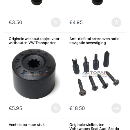
€
3.50
€
4.95
Originele wielboutkapjes voor
Anti-diefstal schroeven radio
wielbouten VW Transporter,
navigatie bevestiging
Amarok, Touareg, per stuk
€
5.95
€
18.50
Ventieldop – per stuk
Originele wielbouten
Volkswagen Seat Audi Skoda