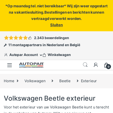
*Op maandag tel. niet bereikbaar* Wij zijn weer opgestart
na vakantiesluiting. Bestellingen en berichten kunnen
vertraagd verwerkt worden.
Sluiten
Skip to navigation
Skip to content
Vragen?
info@autopar.nl
of
open een ticket
2.343 beoordelingen
11 montagepartners in Nederland en België
Autopar Account
Winkelwagen
0
Home
Volkswagen
Beetle
Exterieur
Volkswagen Beetle exterieur
Voor het exterieur van uw Volkswagen Beetle kunt u terecht