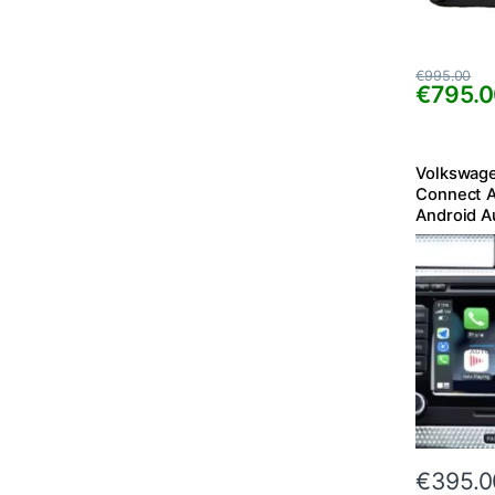
€
995.00
€
795.
Volkswag
Connect A
Android A
€
395.0