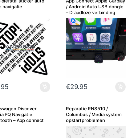
-diefstal sticker auto
App Connect Apple Carplay
o navigatie
/ Android Auto USB dongle
– Draadloze verbinding
Bluetooth
.95
€
29.95
kswagen Discover
Reparatie RNS510 /
a PQ Navigatie
Columbus / Media system
tooth – App connect
opstartproblemen