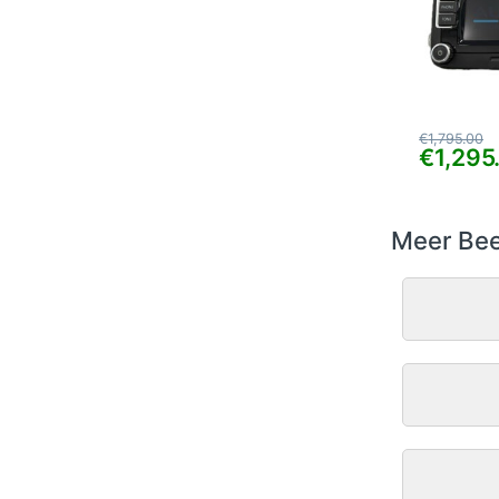
€
1,795.00
€
1,295
Meer Bee