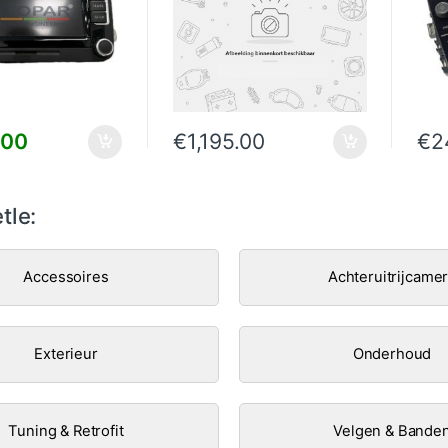
.00
€
1,195.00
€
2
tle:
Accessoires
Achteruitrijcame
Exterieur
Onderhoud
Tuning & Retrofit
Velgen & Bande