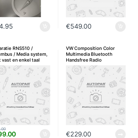
4.95
€
549.00
ratie RNS510 /
VW Composition Color
umbus / Media system,
Multimedia Bluetooth
t vast en enkel taal
Handsfree Radio
s
.00
99.00
€
229.00