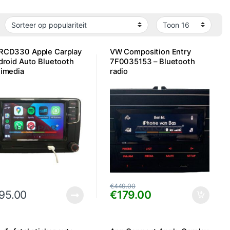
RCD330 Apple Carplay
VW Composition Entry
droid Auto Bluetooth
7F0035153 – Bluetooth
timedia
radio
€
449.00
95.00
€
179.00