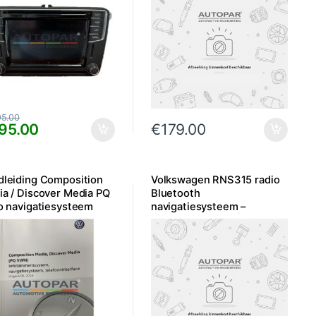
95.00
95.00
€
179.00
dleiding Composition
Volkswagen RNS315 radio
a / Discover Media PQ
Bluetooth
o navigatiesysteem
navigatiesysteem –
Gebruikt