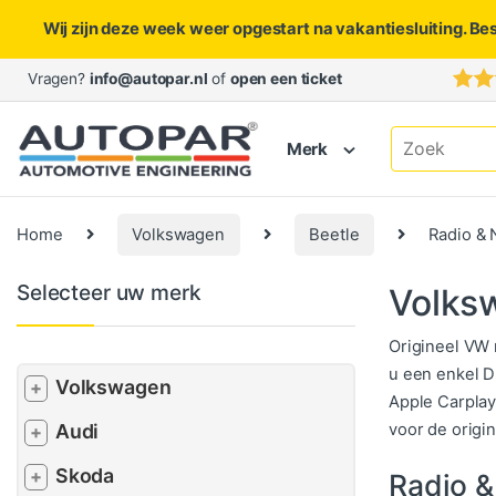
Wij zijn deze week weer opgestart na vakantiesluiting. Be
Skip to navigation
Skip to content
Vragen?
info@autopar.nl
of
open een ticket
Search for:
Merk
Home
Volkswagen
Beetle
Radio & 
Selecteer uw merk
Volksw
Origineel VW
u een enkel D
Volkswagen
+
Apple Carplay
voor de origi
Audi
+
Skoda
+
Radio &