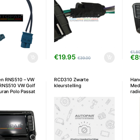
€
1,8
€
19.95
€
8
€
39.00
en RNS510 – VW
RCD310 Zwarte
Han
 RNS510 VW Golf
kleurstelling
Medi
uran Polo Passat
radi