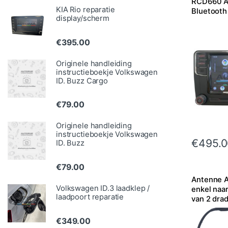
RCD660 A
KIA Rio reparatie
Bluetooth
display/scherm
€
395.00
Originele handleiding
instructieboekje Volkswagen
ID. Buzz Cargo
€
79.00
Originele handleiding
instructieboekje Volkswagen
€
495.0
ID. Buzz
€
79.00
Antenne A
Volkswagen ID.3 laadklep /
enkel naa
laadpoort reparatie
van 2 dra
€
349.00