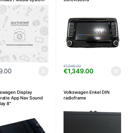
kaart problemen
€
1,949.00
9.00
€
1,349.00
kswagen Display
Volkswagen Enkel DIN
ratie App Nav Sound
radioframe
lay 8″