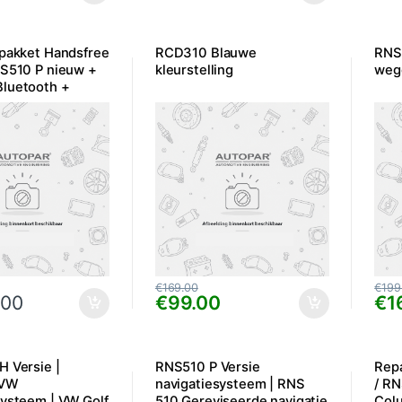
 pakket Handsfree
RCD310 Blauwe
RNS5
NS510 P nieuw +
kleurstelling
weg
luetooth +
€
169.00
€
199
.00
€
99.00
€
1
H Versie |
RNS510 P Versie
Repa
 VW
navigatiesysteem | RNS
/ R
systeem | VW Golf
510 Gereviseerde navigatie
Col