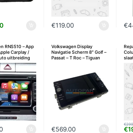
00
€
119.00
€
4
en RNS510 – App
Volkswagen Display
Repa
pple Carplay /
Navigatie Scherm 8″ Golf –
Col
uto uitbreiding
Passat – T Roc – Tiguan
slaa
etc.
Duit
€
299
0
€
569.00
€
1