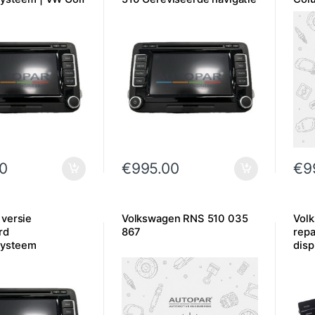
 Touran | Polo |
SD-
.
0
€
995.00
€
9
versie
Volkswagen RNS 510 035
Vol
rd
867
repa
systeem
disp