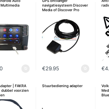
ndroid Auto
GPS ontvanger
Anti
 Multimedia
navigatiesysteem Discover
radi
Media of Discover Pro
0
€
29.95
€
4
dapter | FAKRA
Stuurbediening adapter
Vol
r dubbel voorzien
Medi
den
Blue