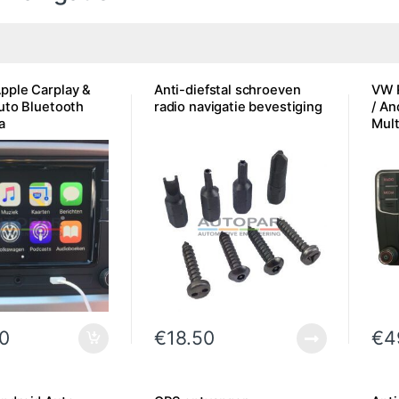
ple Carplay &
Anti-diefstal schroeven
VW 
uto Bluetooth
radio navigatie bevestiging
/ An
a
Mul
0
€
18.50
€
4