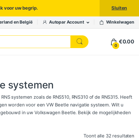
nk voor uw begrip.
Sluiten
erland en België
Autopar Account
Winkelwagen
€
0.00
0
ie systemen
n RNS systemen zoals de RNS510, RNS310 of de RNS315. Heeft
gen worden voor een VW Beetle navigatie systeem. Wilt u
ngebouwd in uw Volkswagen Beetle. Bekijk de mogelijkheden
Ge
Toont alle 32 resultaten