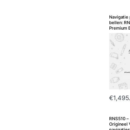
Navigatie
bellen: R
Premium B
Inbouw
€
1,495
RNS510 – 
Origineel
navigatie