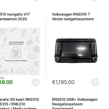
10 navigatie V17
Volkswagen RNS510 T
enkaarten 2020
Versie navigatiesysteem
.00
69.00
€
1,195.00
ratie SD kaart RNS510
RNS510 DAB+ Volkswagen
NS315 / RNS310
Navigatiesysteem
umbus / Media system
Gereviseerd