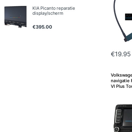
KIA Picanto reparatie
display/scherm
€
395.00
€
19.95
Volkswag
navigatie
VI Plus To
e.a.