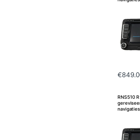
VI | Plus |
Passat e.a
€
849.0
RNS510 R 
gerevisee
navigatie