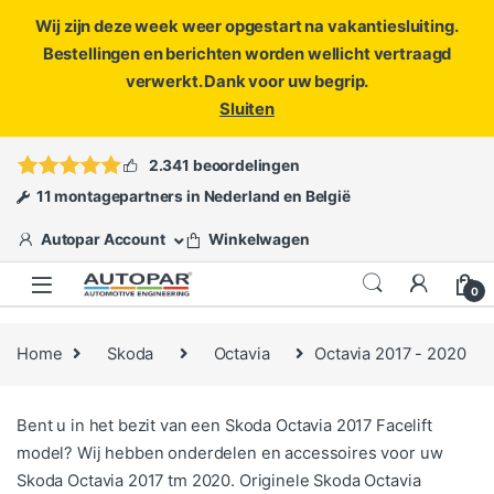
Wij zijn deze week weer opgestart na vakantiesluiting.
Bestellingen en berichten worden wellicht vertraagd
verwerkt. Dank voor uw begrip.
Sluiten
Skip to navigation
Skip to content
Vragen?
info@autopar.nl
of
open een ticket
2.341 beoordelingen
11 montagepartners in Nederland en België
Autopar Account
Winkelwagen
0
Home
Skoda
Octavia
Octavia 2017 - 2020
Bent u in het bezit van een Skoda Octavia 2017 Facelift
model? Wij hebben onderdelen en accessoires voor uw
Skoda Octavia 2017 tm 2020. Originele Skoda Octavia