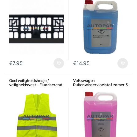
€
7.95
€
14.95
Geel veiligheidshesje /
Volkswagen
veiligheidsvest – Fluoriserend
Ruitenwisservloeistof zomer 5
Liter