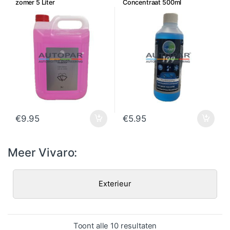
zomer 5 Liter
Concentraat 500ml
€
9.95
€
5.95
Meer Vivaro:
Exterieur
Gesorteerd op popula
Toont alle 10 resultaten