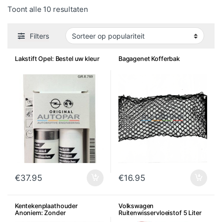
Gesorteerd op populariteit
Toont alle 10 resultaten
Filters
Lakstift Opel: Bestel uw kleur
Bagagenet Kofferbak
€
37.95
€
16.95
Kentekenplaathouder
Volkswagen
Anoniem: Zonder
Ruitenwisservloeistof 5 Liter
dealerreclame