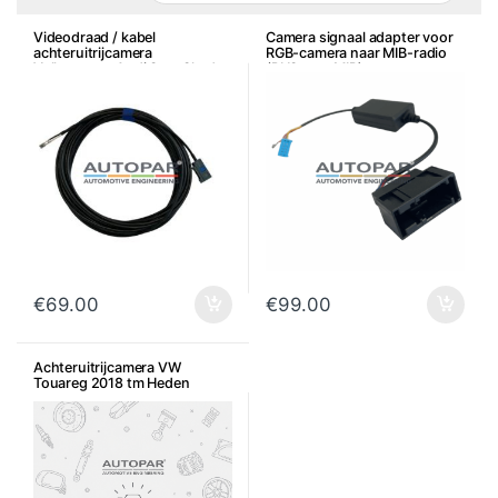
Videodraad / kabel
Camera signaal adapter voor
achteruitrijcamera
RGB-camera naar MIB-radio
Volkswagen Audi Seat Skoda
(RNS naar MIB)
€
69.00
€
99.00
Achteruitrijcamera VW
Touareg 2018 tm Heden