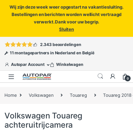
Wij zijn deze week weer opgestart na vakantiesluiting.
Bestellingen en berichten worden wellicht vertraagd
verwerkt. Dank voor uw begrip.
Sluiten
Skip to navigation
Skip to content
Vragen?
info@autopar.nl
of
open een ticket
2.343 beoordelingen
11 montagepartners in Nederland en België
Autopar Account
Winkelwagen
0
Home
Volkswagen
Touareg
Touareg 2018
Volkswagen Touareg
achteruitrijcamera