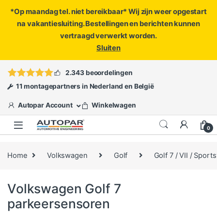
*Op maandag tel. niet bereikbaar* Wij zijn weer opgestart
na vakantiesluiting. Bestellingen en berichten kunnen
vertraagd verwerkt worden.
Sluiten
Skip to navigation
Skip to content
Vragen?
info@autopar.nl
of
open een ticket
2.343 beoordelingen
11 montagepartners in Nederland en België
Autopar Account
Winkelwagen
0
Home
Volkswagen
Golf
Golf 7 / VII / Sport
Volkswagen Golf 7
parkeersensoren