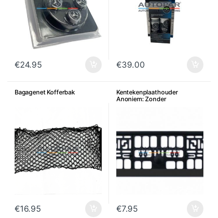
€
24.95
€
39.00
Bagagenet Kofferbak
Kentekenplaathouder
Anoniem: Zonder
dealerreclame
€
16.95
€
7.95