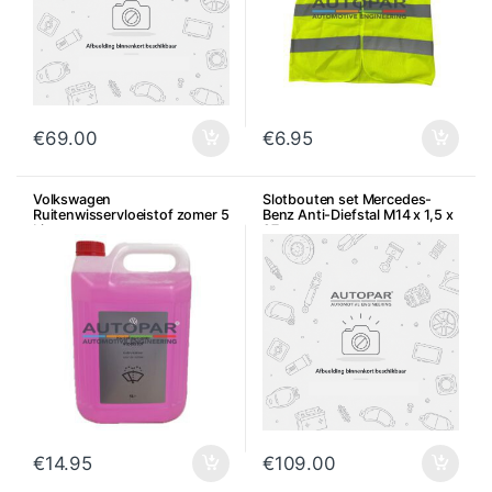
€
69.00
€
6.95
Volkswagen
Slotbouten set Mercedes-
Ruitenwisservloeistof zomer 5
Benz Anti-Diefstal M14 x 1,5 x
Liter
27
€
14.95
€
109.00