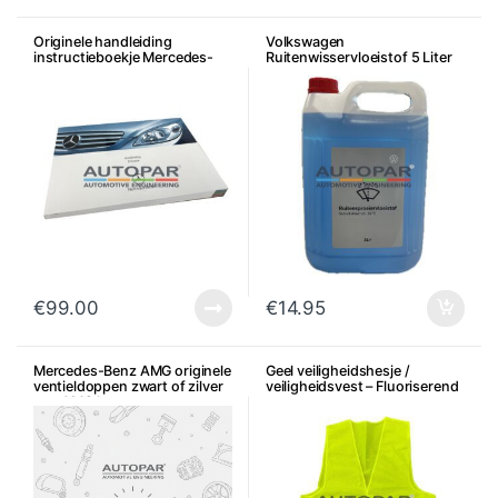
Originele handleiding
Volkswagen
instructieboekje Mercedes-
Ruitenwisservloeistof 5 Liter
Benz B-klasse
€
99.00
€
14.95
Mercedes-Benz AMG originele
Geel veiligheidshesje /
ventieldoppen zwart of zilver
veiligheidsvest – Fluoriserend
met AMG logo