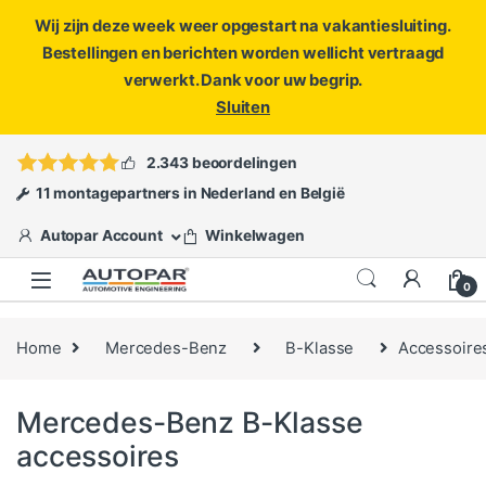
Wij zijn deze week weer opgestart na vakantiesluiting.
Bestellingen en berichten worden wellicht vertraagd
verwerkt. Dank voor uw begrip.
Sluiten
Skip to navigation
Skip to content
Vragen?
info@autopar.nl
of
open een ticket
2.343 beoordelingen
11 montagepartners in Nederland en België
Autopar Account
Winkelwagen
0
Home
Mercedes-Benz
B-Klasse
Accessoire
Mercedes-Benz B-Klasse
accessoires