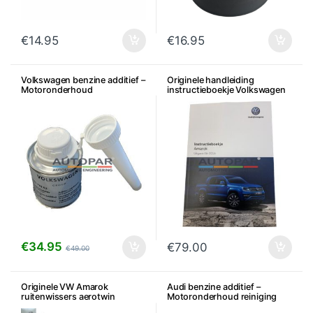
€
14.95
€
16.95
Volkswagen benzine additief –
Originele handleiding
Motoronderhoud
instructieboekje Volkswagen
Amarok
€
34.95
€
79.00
€
49.00
Originele VW Amarok
Audi benzine additief –
ruitenwissers aerotwin
Motoronderhoud reiniging