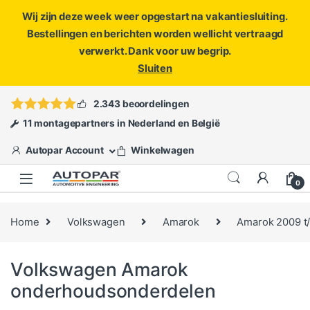
Wij zijn deze week weer opgestart na vakantiesluiting.
Bestellingen en berichten worden wellicht vertraagd
verwerkt. Dank voor uw begrip.
Sluiten
Skip to navigation
Skip to content
Vragen?
info@autopar.nl
of
open een ticket
2.343 beoordelingen
11 montagepartners in Nederland en België
Autopar Account
Winkelwagen
0
Home
Volkswagen
Amarok
Amarok 2009 t
Volkswagen Amarok
onderhoudsonderdelen