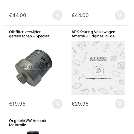
€
44.00
€
44.00
Oliefilter verwijder
APK Keuring Volkswagen
gereedschap – Speciaal
Amarok – Origineel bij de
gereedschap Oliefilter
dealer icm met onderhoud
€
19.95
€
29.95
Originele VW Amarok
Motorolie