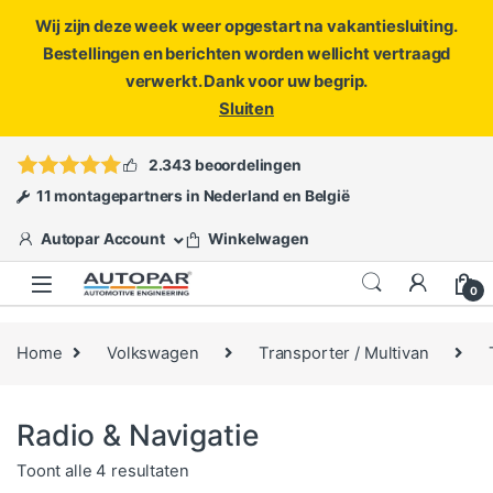
Wij zijn deze week weer opgestart na vakantiesluiting.
Bestellingen en berichten worden wellicht vertraagd
verwerkt. Dank voor uw begrip.
Sluiten
Skip to navigation
Skip to content
Vragen?
info@autopar.nl
of
open een ticket
2.343 beoordelingen
11 montagepartners in Nederland en België
Autopar Account
Winkelwagen
0
Home
Volkswagen
Transporter / Multivan
Radio & Navigatie
Gesorteerd op populariteit
Toont alle 4 resultaten