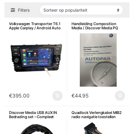
Filters
Volkswagen Transporter T6.1
Handleiding Composition
Apple Carplay / Android Auto
Media / Discover Media PQ
radio
radio navigatiesysteem
€
395.00
€
44.95
Discover Media USB AUX IN
Quadlock Verlengkabel MIB2
Bedrading set – Compleet
radio navigatie toestellen
(ondersteund App Connect)