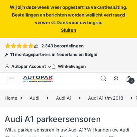
Wij zijn deze week weer opgestart na vakantiesluiting.
Bestellingen en berichten worden wellicht vertraagd
verwerkt. Dank voor uw begrip.
Sluiten
Skip to navigation
Skip to content
Vragen?
info@autopar.nl
of
open een ticket
2.343 beoordelingen
11 montagepartners in Nederland en België
Autopar Account
Winkelwagen
0
Home
Audi
Audi A1
Audi A1 t/m 2018
Audi A1 parkeersensoren
Wilt u parkeersensoren in uw Audi A1? Wij kunnen uw Audi