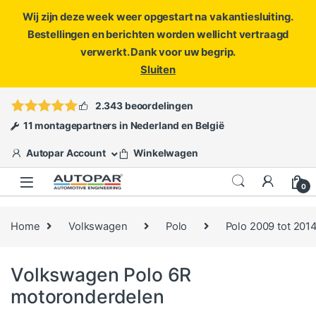
Wij zijn deze week weer opgestart na vakantiesluiting.
Bestellingen en berichten worden wellicht vertraagd
verwerkt. Dank voor uw begrip.
Sluiten
Skip to navigation
Skip to content
Vragen?
info@autopar.nl
of
open een ticket
2.343 beoordelingen
11 montagepartners in Nederland en België
Autopar Account
Winkelwagen
0
Home
Volkswagen
Polo
Polo 2009 tot 201
Volkswagen Polo 6R
motoronderdelen