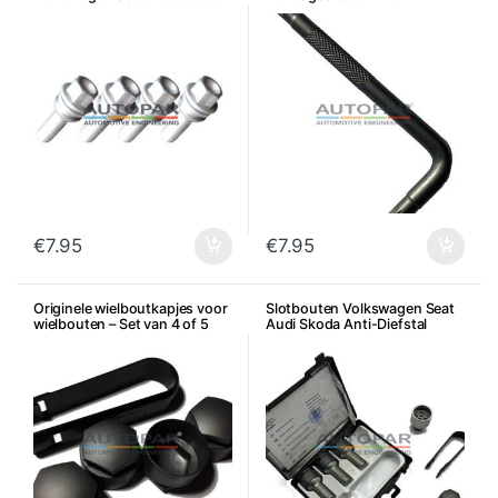
– Per stuk
achterklepslot
€
7.95
€
7.95
Originele wielboutkapjes voor
Slotbouten Volkswagen Seat
wielbouten – Set van 4 of 5
Audi Skoda Anti-Diefstal