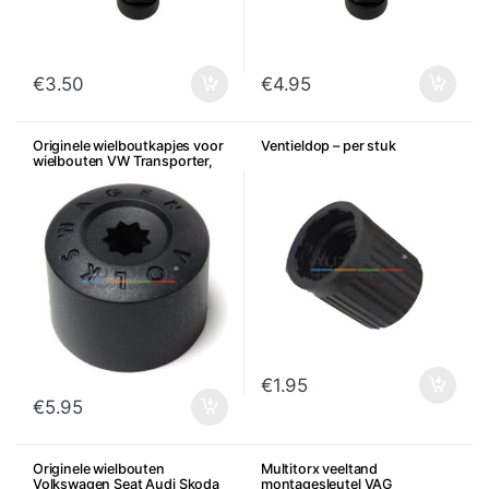
€
3.50
€
4.95
Originele wielboutkapjes voor
Ventieldop – per stuk
wielbouten VW Transporter,
Amarok, Touareg, per stuk
€
1.95
€
5.95
Originele wielbouten
Multitorx veeltand
Volkswagen Seat Audi Skoda
montagesleutel VAG