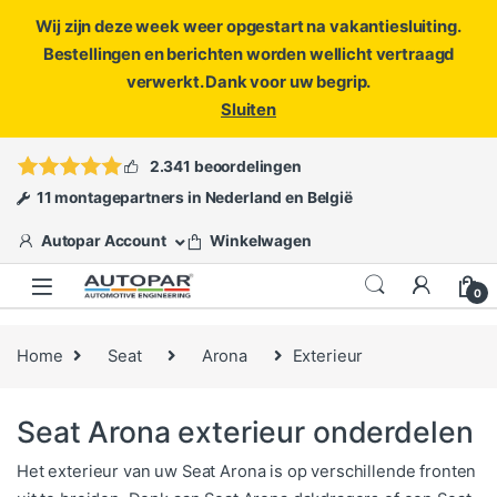
Wij zijn deze week weer opgestart na vakantiesluiting.
Bestellingen en berichten worden wellicht vertraagd
verwerkt. Dank voor uw begrip.
Sluiten
Skip to navigation
Skip to content
Vragen?
info@autopar.nl
of
open een ticket
2.341 beoordelingen
11 montagepartners in Nederland en België
Autopar Account
Winkelwagen
0
Home
Seat
Arona
Exterieur
Seat Arona exterieur onderdelen
Het exterieur van uw Seat Arona is op verschillende fronten