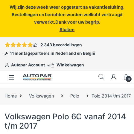
Wij zijn deze week weer opgestart na vakantiesluiting.
Bestellingen en berichten worden wellicht vertraagd
verwerkt. Dank voor uw begrip.
Sluiten
Skip to navigation
Skip to content
Vragen?
info@autopar.nl
of
open een ticket
2.343 beoordelingen
11 montagepartners in Nederland en België
Autopar Account
Winkelwagen
0
Home
Volkswagen
Polo
Polo 2014 t/m 2017
Volkswagen Polo 6C vanaf 2014
t/m 2017