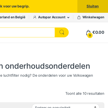
nk voor uw begrip.
Sluiten
erland en België
Autopar Account
Winkelwagen
€
0.00
0
n onderhoudsonderdelen
we luchtfilter nodig? De onderdelen voor uw Volkswagen
Ge
Toont alle 10 resultaten