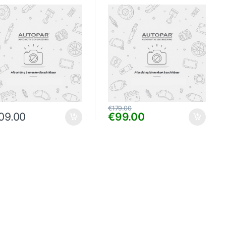
€
179.00
09.00
€
99.00