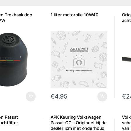
n Trekhaak dop
1 liter motorolie 10W40
Orig
 VW
acht
€
4.95
€
2
n Passat
APK Keuring Volkswagen
Vol
uchtfilter
Passat CC – Origineel bij de
scho
dealer icm met onderhoud
van 