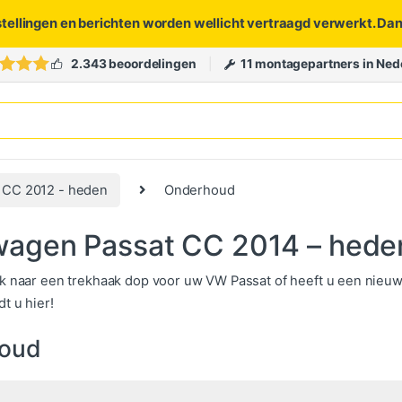
stellingen en berichten worden wellicht vertraagd verwerkt. Da
2.343 beoordelingen
11 montagepartners in Ned
 CC 2012 - heden
Onderhoud
wagen Passat CC 2014 – hede
k naar een trekhaak dop voor uw VW Passat of heeft u een nieu
t u hier!
oud