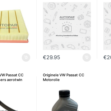
€
29.95
€
2
 VW Passat CC
Originele VW Passat CC
sers aerotwin
Motorolie