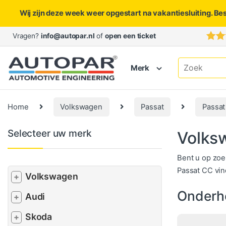
Wij zijn deze week weer opgestart na vakantiesluiting. Be
Skip to navigation
Skip to content
Vragen?
info@autopar.nl
of
open een ticket
Search for:
Merk
Home
Volkswagen
Passat
Passat
Selecteer uw merk
Volks
Bent u op zoe
Passat CC vind
Volkswagen
+
Onderh
Audi
+
Skoda
+