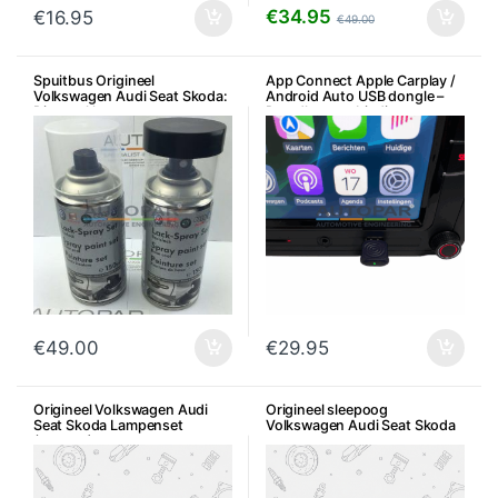
€
34.95
€
16.95
€
49.00
Spuitbus Origineel
App Connect Apple Carplay /
Volkswagen Audi Seat Skoda:
Android Auto USB dongle –
Diverse kleuren
Draadloze verbinding
Bluetooth
€
49.00
€
29.95
Origineel Volkswagen Audi
Origineel sleepoog
Seat Skoda Lampenset
Volkswagen Audi Seat Skoda
(reserve)