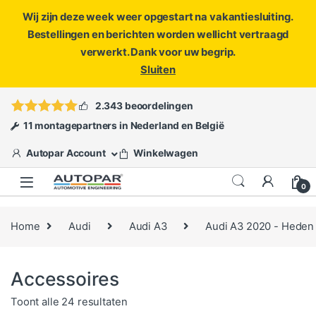
Wij zijn deze week weer opgestart na vakantiesluiting.
Bestellingen en berichten worden wellicht vertraagd
verwerkt. Dank voor uw begrip.
Sluiten
Skip to navigation
Skip to content
Vragen?
info@autopar.nl
of
open een ticket
2.343 beoordelingen
11 montagepartners in Nederland en België
Autopar Account
Winkelwagen
0
Home
Audi
Audi A3
Audi A3 2020 - Heden
Accessoires
Gesorteerd op populariteit
Toont alle 24 resultaten