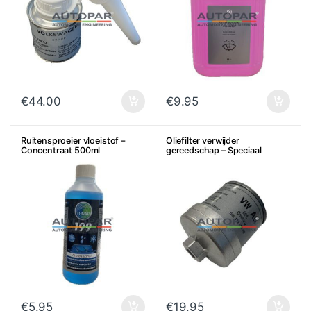
€
44.00
€
9.95
Ruitensproeier vloeistof –
Oliefilter verwijder
Concentraat 500ml
gereedschap – Speciaal
gereedschap Oliefilter
€
5.95
€
19.95