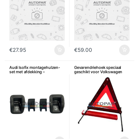
€
27.95
€
59.00
Audi Isofix montagehulzen-
Gevarendriehoek speciaal
set met afdekking –
geschikt voor Volkswagen
Satijnzwart
Audi Seat Skoda