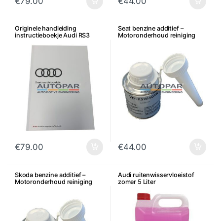
€
79.00
€
44.00
Originele handleiding
Seat benzine additief –
instructieboekje Audi RS3
Motoronderhoud reiniging
€
79.00
€
44.00
Skoda benzine additief –
Audi ruitenwisservloeistof
Motoronderhoud reiniging
zomer 5 Liter