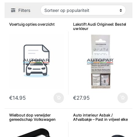
Filters
Voertuig opties overzicht
Lakstift Audi Origineel: Bestel
uw kleur
€
14.95
€
27.95
Wielbout dop verwijder
Auto interieur Asbak /
gereedschap Volkswagen
Afvalbakje – Past in vrijwel elke
Audi Seat Skoda
bekerhouder