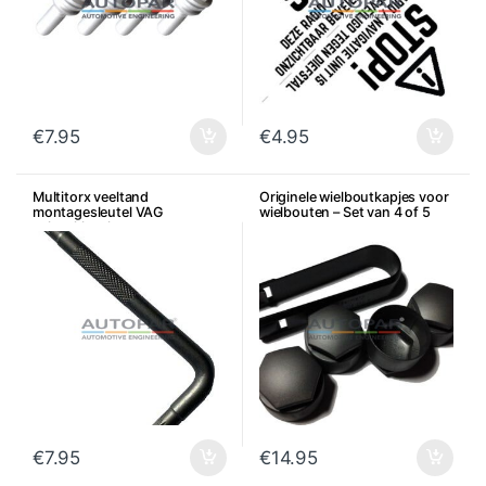
€
7.95
€
4.95
Multitorx veeltand
Originele wielboutkapjes voor
montagesleutel VAG
wielbouten – Set van 4 of 5
achterklepslot
€
7.95
€
14.95