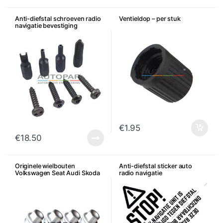
Anti-diefstal schroeven radio
Ventieldop – per stuk
navigatie bevestiging
€
1.95
€
18.50
Originele wielbouten
Anti-diefstal sticker auto
Volkswagen Seat Audi Skoda
radio navigatie
– Per stuk