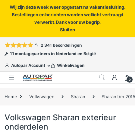
Wij zijn deze week weer opgestart na vakantiesluiting.
Bestellingen en berichten worden wellicht vertraagd
verwerkt. Dank voor uw begrip.
Sluiten
Skip to navigation
Skip to content
Vragen?
info@autopar.nl
of
open een ticket
2.341 beoordelingen
11 montagepartners in Nederland en België
Autopar Account
Winkelwagen
0
Home
Volkswagen
Sharan
Sharan t/m 201
Volkswagen Sharan exterieur
onderdelen