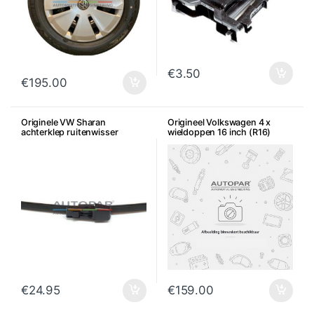
€
3.50
€
195.00
Originele VW Sharan
Origineel Volkswagen 4 x
achterklep ruitenwisser
wieldoppen 16 inch (R16)
€
24.95
€
159.00