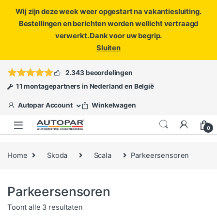
Wij zijn deze week weer opgestart na vakantiesluiting.
Bestellingen en berichten worden wellicht vertraagd
verwerkt. Dank voor uw begrip.
Sluiten
Skip to navigation
Skip to content
Vragen?
info@autopar.nl
of
open een ticket
2.343 beoordelingen
11 montagepartners in Nederland en België
Autopar Account
Winkelwagen
0
Home
Skoda
Scala
Parkeersensoren
Parkeersensoren
Gesorteerd op populariteit
Toont alle 3 resultaten