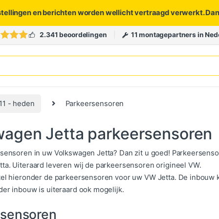
stellingen en berichten worden wellicht vertraagd verwerkt. Da
2.341 beoordelingen
11 montagepartners in Ned
11 - heden
Parkeersensoren
wagen Jetta parkeersensoren
rsensoren in uw Volkswagen Jetta? Dan zit u goed! Parkeersens
ta. Uiteraard leveren wij de parkeersensoren origineel VW.
tel hieronder de parkeersensoren voor uw VW Jetta. De inbouw 
der inbouw is uiteraard ook mogelijk.
rsensoren