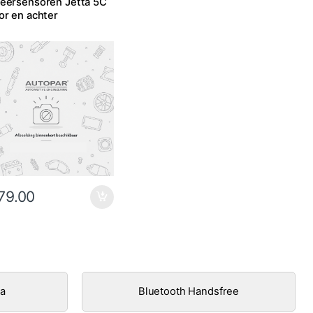
eersensoren Jetta 5C
or en achter
79.00
ra
Bluetooth Handsfree