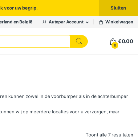
nk voor uw begrip.
Sluiten
erland en België
Autopar Account
Winkelwagen
€
0.00
0
oren kunnen zowel in de voorbumper als in de achterbumper
kunnen wij op meerdere locaties voor u verzorgen, maar
Ge
Toont alle 7 resultaten