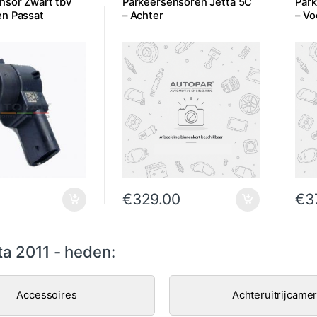
nsor Zwart tbv
Parkeersensoren Jetta 5C
Park
n Passat
– Achter
– Vo
€
329.00
€
3
ta 2011 - heden:
Accessoires
Achteruitrijcame