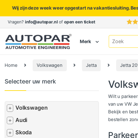
Wij zijn deze week weer opgestart na vakantiesluiting. Be
Skip to navigation
Skip to content
Vragen?
info@autopar.nl
of
open een ticket
Search for:
Merk
Home
Volkswagen
Jetta
Jetta 20
Selecteer uw merk
Volks
Wilt u parkee
van uw VW Jet
Volkswagen
+
Bekijk en bes
bestellen zon
Audi
+
Skoda
+
Parkee