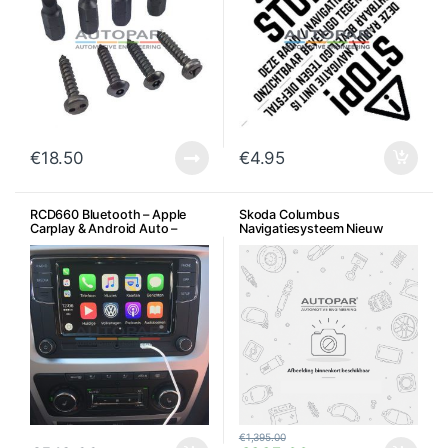
€
18.50
€
4.95
RCD660 Bluetooth – Apple
Skoda Columbus
Carplay & Android Auto –
Navigatiesysteem Nieuw
Geschikt voor Skoda
€
1,395.00