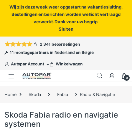
Wij zijn deze week weer opgestart na vakantiesluiting.
Bestellingen en berichten worden wellicht vertraagd
verwerkt. Dank voor uw begrip.
Sluiten
Skip to navigation
Skip to content
Vragen?
info@autopar.nl
of
open een ticket
2.341 beoordelingen
11 montagepartners in Nederland en België
Autopar Account
Winkelwagen
0
Home
Skoda
Fabia
Radio & Navigatie
Skoda Fabia radio en navigatie
systemen