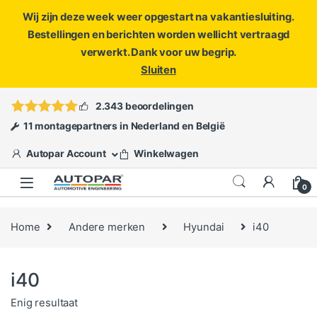
Wij zijn deze week weer opgestart na vakantiesluiting.
Bestellingen en berichten worden wellicht vertraagd
verwerkt. Dank voor uw begrip.
Sluiten
Skip to navigation
Skip to content
Vragen?
info@autopar.nl
of
open een ticket
2.343 beoordelingen
11 montagepartners in Nederland en België
Autopar Account
Winkelwagen
0
Home
Andere merken
Hyundai
i40
i40
Enig resultaat