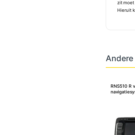
zit moet
Hieruit k
Andere
RNS510 R v
navigaties