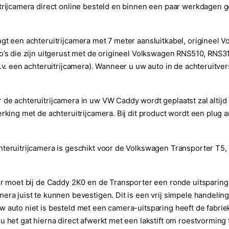
trijcamera direct online besteld en binnen een paar werkdagen g
gt een achteruitrijcamera met 7 meter aansluitkabel, origineel 
o’s die zijn uitgerust met de origineel Volkswagen RNS510, RNS
b.v. een achteruitrijcamera). Wanneer u uw auto in de achteruitver
de achteruitrijcamera in uw VW Caddy wordt geplaatst zal alti
erking met de achteruitrijcamera. Bij dit product wordt een plug 
teruitrijcamera is geschikt voor de Volkswagen Transporter T5,
Er moet bij de Caddy 2K0 en de Transporter een ronde uitsparin
era juist te kunnen bevestigen. Dit is een vrij simpele handeli
 auto niet is besteld met een camera-uitsparing heeft de fabriek
u het gat hierna direct afwerkt met een lakstift om roestvorming 