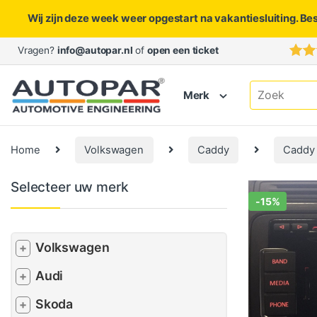
Wij zijn deze week weer opgestart na vakantiesluiting. Be
Skip to navigation
Skip to content
Vragen?
info@autopar.nl
of
open een ticket
Search for:
Merk
Home
Volkswagen
Caddy
Caddy 
Selecteer uw merk
-
15%
Volkswagen
+
Audi
+
Skoda
+