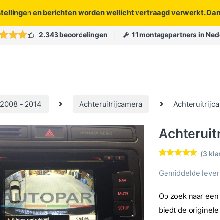
stellingen en berichten worden wellicht vertraagd verwerkt. Da
2.343 beoordelingen
11 montagepartners in Ned
2008 - 2014
Achteruitrijcamera
Achteruitrij
Achterui
🔍
(
3
kla
Waardering
3
5.00
op 5
Gemiddelde levert
gebaseerd
op
klantbeoorde
Op zoek naar een 
lingen
biedt de originel