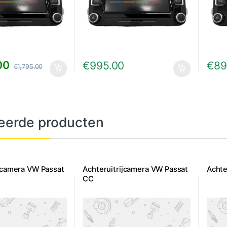
00
€
995.00
€
89
€
1,795.00
eerde producten
ijcamera VW Passat
Achteruitrijcamera VW Passat
Achte
CC