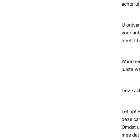
achterui
U ontvan
voor aut
heeft t.
Wanneer 
juiste w
Deze ach
Let op! 
deze cam
Omdat uw
mee dat 