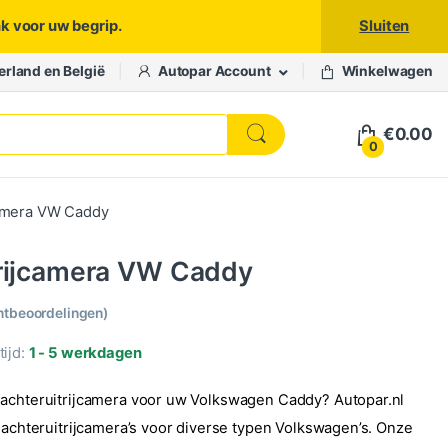
nk voor uw begrip.
Sluiten
erland en België
Autopar Account
Winkelwagen
€
0.00
0
camera VW Caddy
trijcamera VW Caddy
ntbeoordelingen)
ijd:
1 - 5 werkdagen
achteruitrijcamera voor uw Volkswagen Caddy? Autopar.nl
e achteruitrijcamera’s voor diverse typen Volkswagen’s. Onze