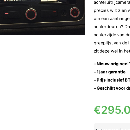
achteruitrijcamera
precies wilt zien
om een aanhanger
achterdeuren? Dan
achterzijde van d
greeplijst van de
zit deze wel in he
– Nieuw originee
– 1 jaar garantie
– Prijs inclusief 
– Geschikt voor 
€
295.