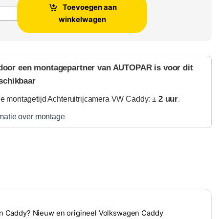
Toevoegen aan
era VW Caddy aantal
winkelwagen
door een montagepartner van AUTOPAR is voor dit
schikbaar
2 uur
 montagetijd Achteruitrijcamera VW Caddy: ±
.
matie over montage
en Caddy? Nieuw en origineel Volkswagen Caddy