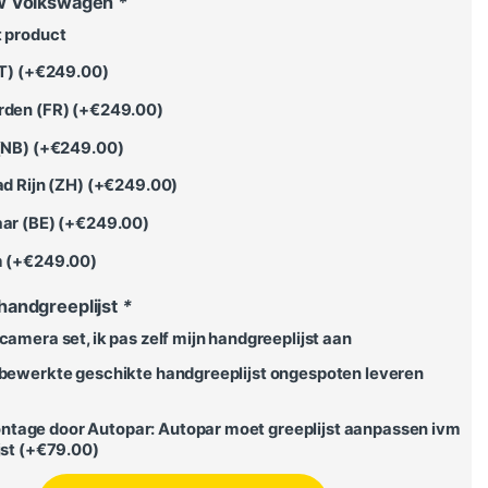
uw Volkswagen
*
t product
T) (+
€
249.00
)
rden (FR) (+
€
249.00
)
(NB) (+
€
249.00
)
d Rijn (ZH) (+
€
249.00
)
ar (BE) (+
€
249.00
)
 (+
€
249.00
)
handgreeplijst
*
camera set, ik pas zelf mijn handgreeplijst aan
rbewerkte geschikte handgreeplijst ongespoten leveren
age door Autopar: Autopar moet greeplijst aanpassen ivm
st (+
€
79.00
)