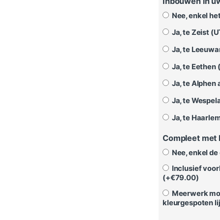
Inbouwen in 
Nee, enkel he
Ja, te Zeist (U
Ja, te Leeuwa
Ja, te Eethen 
Ja, te Alphen a
Ja, te Wespela
Ja, te Haarlem
Compleet met 
Nee, enkel de 
Inclusief voo
(+
€
79.00
)
Meerwerk mont
kleurgespoten lij