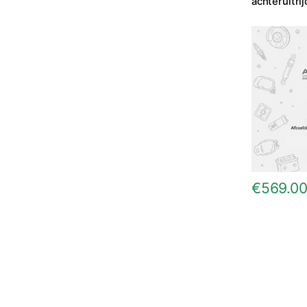
achteruitri
€
569.0