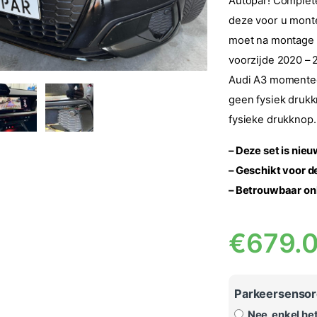
Autopar! Complet
deze voor u monter
moet na montage 
voorzijde 2020 – 
Audi A3 momenteel
geen fysiek drukk
fysieke drukknop.
– Deze set is nie
– Geschikt voor 
– Betrouwbaar onl
€
679.
Parkeersensor
Nee, enkel he