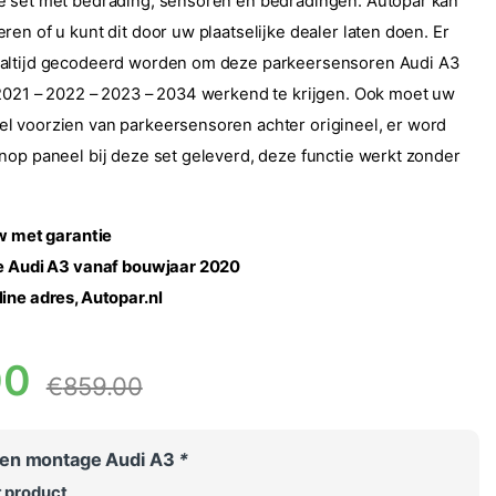
e set met bedrading, sensoren en bedradingen. Autopar kan
en of u kunt dit door uw plaatselijke dealer laten doen. Er
altijd gecodeerd worden om deze parkeersensoren Audi A3
2021 – 2022 – 2023 – 2034 werkend te krijgen. Ook moet uw
 voorzien van parkeersensoren achter origineel, er word
nop paneel bij deze set geleverd, deze functie werkt zonder
uw met garantie
de Audi A3 vanaf bouwjaar 2020
ine adres, Autopar.nl
00
€
859.00
en montage Audi A3
*
t product