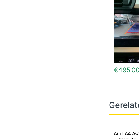
€
495.0
Gerelat
Audi A4 Av