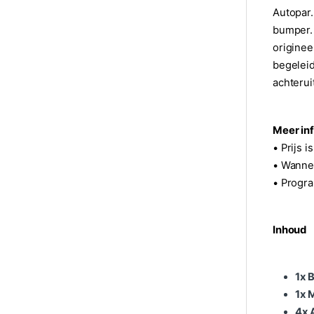
Autopar.
bumper. 
origine
begeleid
achterui
Meer inf
• Prijs 
• Wannee
• Progra
Inhoud
1x 
1x 
4x 