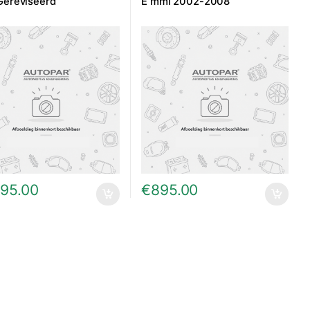
Gereviseerd
E mmi 2002-2008
395.00
€
895.00