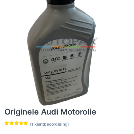
Originele Audi Motorolie
(
1
klantbeoordeling)
Waardering
1
5.00
op 5