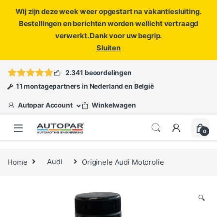
Wij zijn deze week weer opgestart na vakantiesluiting.
Bestellingen en berichten worden wellicht vertraagd
verwerkt. Dank voor uw begrip.
Sluiten
Skip to navigation
Skip to content
Vragen?
info@autopar.nl
of
open een ticket
2.341 beoordelingen
11 montagepartners in Nederland en België
Autopar Account
Winkelwagen
0
Home
Audi
Originele Audi Motorolie
🔍