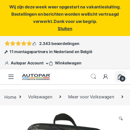
Wij zijn deze week weer opgestart na vakantiesluiting.
Bestellingen en berichten worden wellicht vertraagd
verwerkt. Dank voor uw begrip.
Sluiten
Skip to navigation
Skip to content
Vragen?
info@autopar.nl
of
open een ticket
2.343 beoordelingen
11 montagepartners in Nederland en België
Autopar Account
Winkelwagen
0
Home
Volkswagen
Meer voor Volkswagen
🔍