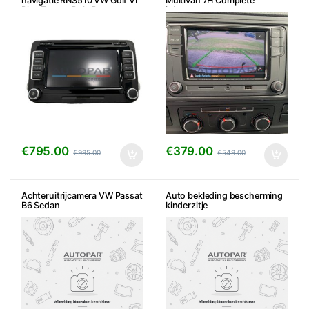
navigatie RNS510 VW Golf VI
Multivan 7H Complete
Plus Touran Polo Passat e.a.
inbouwset
€
795.00
€
379.00
€
995.00
€
549.00
Achteruitrijcamera VW Passat
Auto bekleding bescherming
B6 Sedan
kinderzitje