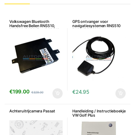
Volkswagen Bluetooth
GPS ontvanger voor
Handsfree Bellen RNS510,
navigatiesystemen RNS510
RNS310, RNS315 en RCD510 –
RNS315 RNS310
7P6/5K0
€
199.00
€
24.95
€
329.00
Achteruitrijcamera Passat
Handleiding / Instructieboekje
VW Golf Plus