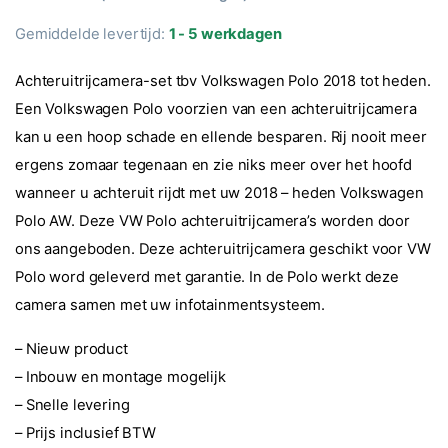
Waardering
2
5.00
op 5
Gemiddelde levertijd:
1 - 5 werkdagen
gebaseerd
op
klantbeoorde
Achteruitrijcamera-set tbv Volkswagen Polo 2018 tot heden.
lingen
Een Volkswagen Polo voorzien van een achteruitrijcamera
kan u een hoop schade en ellende besparen. Rij nooit meer
ergens zomaar tegenaan en zie niks meer over het hoofd
wanneer u achteruit rijdt met uw 2018 – heden Volkswagen
Polo AW. Deze VW Polo achteruitrijcamera’s worden door
ons aangeboden. Deze achteruitrijcamera geschikt voor VW
Polo word geleverd met garantie. In de Polo werkt deze
camera samen met uw infotainmentsysteem.
– Nieuw product
– Inbouw en montage mogelijk
– Snelle levering
– Prijs inclusief BTW