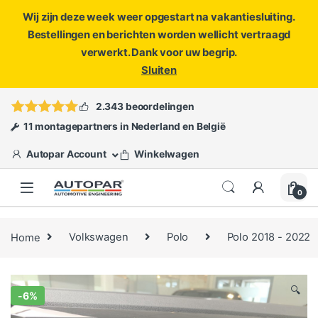
Wij zijn deze week weer opgestart na vakantiesluiting.
Bestellingen en berichten worden wellicht vertraagd
verwerkt. Dank voor uw begrip.
Sluiten
Skip to navigation
Skip to content
Vragen?
info@autopar.nl
of
open een ticket
2.343 beoordelingen
11 montagepartners in Nederland en België
Autopar Account
Winkelwagen
0
Home
Volkswagen
Polo
Polo 2018 - 2022
🔍
-
6%